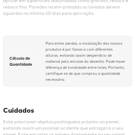
aplicar em superfícies texturizadas como grafiato, reboco e 
reboco fino. Paredes recém-pintadas ou lavadas devem 
aguardar no mínimo 10 dias para aplicação.
Para evitar perdas, a modulação dos nossos
produtos é por faixas e com diferentes
alturas, evitando assim desperdício de
Cálculo de
material pelo encaixe do desenho. Pode haver
Quantidade
diferença de tonalidade entre lotes. Portanto,
certifique-se de que comprou a quantidade
necessária.
Cuidados
Evite posicionar objetos pontiagudos próximo ao painel, 
evitando assim um possível acidente que estragaria o seu 
painel. Evite encostar os móveis diretamente no seu painel, 