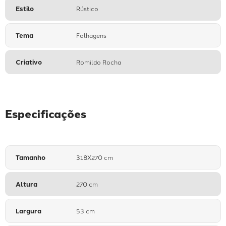
Estilo
Rústico
Tema
Folhagens
Criativo
Romildo Rocha
Especificações
Tamanho
318X270 cm
Altura
270 cm
Largura
53 cm