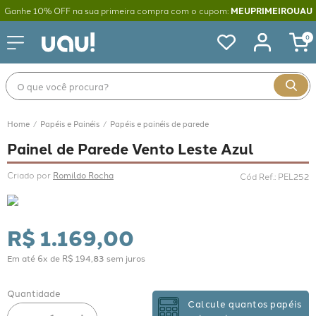
Ganhe 10% OFF na sua primeira compra com o cupom:
MEUPRIMEIROUAU
0
O que você procura?
Papéis e Painéis
Papéis e painéis de parede
Painel de Parede Vento Leste Azul
Criado por 
Romildo Rocha
Cód Ref.
:
PEL252
R$
1
.
169
,
00
Em até
6
x de
R$
194
,
83
sem juros
Quantidade
Calcule quantos papéis