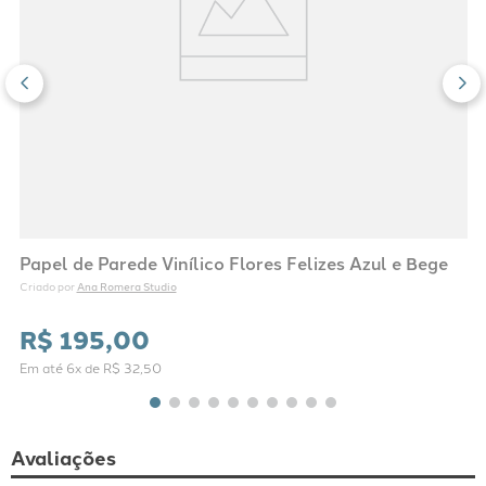
Papel de Parede Vinílico Flores Felizes Azul e Bege
Ana Romera Studio
Criado por 
R$
195
,
00
Em até
6
x de
R$
32
,
50
Avaliações