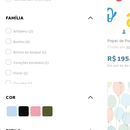
FAMÍLIA
Alfabeto
(
2
)
Papel de Par
Balões
(
4
)
Criado por 
V
Bichos do bosque
(
1
)
R$
195
Corações bordados
(
1
)
Em até
6
x de
Floral
(
1
)
Oncinha
(
1
)
Pontilhado
(
3
)
COR