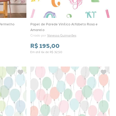
 Vermelho
Papel de Parede Vinílico Alfabeto Rosa e
Amarelo
Criado por 
Vanessa Guimarães
R$
195
,
00
Em até
6
x de
R$
32
,
50