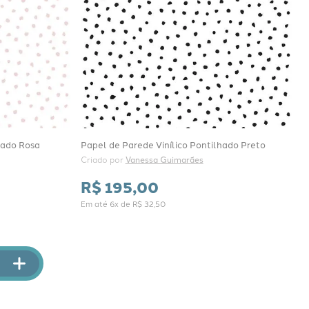
hado Rosa
Papel de Parede Vinílico Pontilhado Preto
Criado por 
Vanessa Guimarães
R$
195
,
00
Em até
6
x de
R$
32
,
50