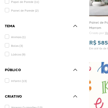
Papel de Parede
(
11
)
Painel de Parede
(
2
)
Painel de P
TEMA
Marrom
Criado por 
V
Animais
(
1
)
R$
585
Bolas
(
3
)
Em até
6
x de
Lúdicos
(
9
)
PÚBLICO
Infantil
(
13
)
CRIATIVO
Vanessa Guimarães
(
13
)