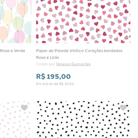
 Rosa e Verde
Papel de Parede Vinílico Corações bordados
Rosa e Lilás
Criado por 
Vanessa Guimarães
R$
195
,
00
Em até
6
x de
R$
32
,
50