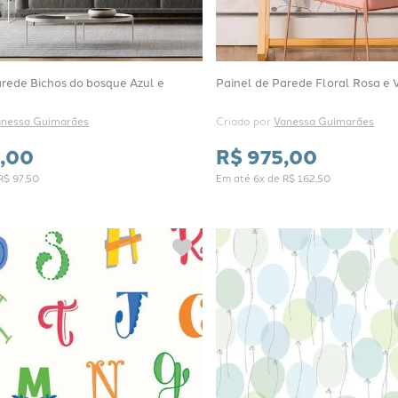
arede Bichos do bosque Azul e
Painel de Parede Floral Rosa e
anessa Guimarães
Criado por 
Vanessa Guimarães
,
00
R$
975
,
00
R$
97
,
50
Em até
6
x de
R$
162
,
50