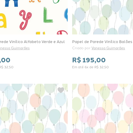
ede Vinílico Alfabeto Verde e Azul
Papel de Parede Vinílico Balões 
anessa Guimarães
Criado por 
Vanessa Guimarães
,
00
R$
195
,
00
R$
32
,
50
Em até
6
x de
R$
32
,
50