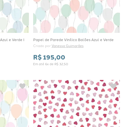
Azul e Verde I
Papel de Parede Vinílico Balões Azul e Verde
Criado por 
Vanessa Guimarães
R$
195
,
00
Em até
6
x de
R$
32
,
50