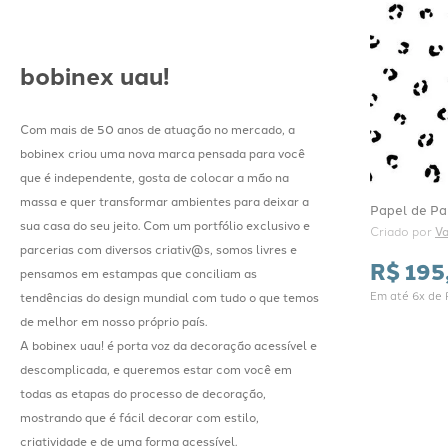
bobinex uau!
Com mais de 50 anos de atuação no mercado, a
bobinex criou uma nova marca pensada para você
que é independente, gosta de colocar a mão na
massa e quer transformar ambientes para deixar a
Papel de Pa
sua casa do seu jeito. Com um portfólio exclusivo e
Criado por 
V
parcerias com diversos criativ@s, somos livres e
R$
195
pensamos em estampas que conciliam as
Em até
6
x de
tendências do design mundial com tudo o que temos
de melhor em nosso próprio país.
A bobinex uau! é porta voz da decoração acessível e
descomplicada, e queremos estar com você em
todas as etapas do processo de decoração,
mostrando que é fácil decorar com estilo,
criatividade e de uma forma acessível.