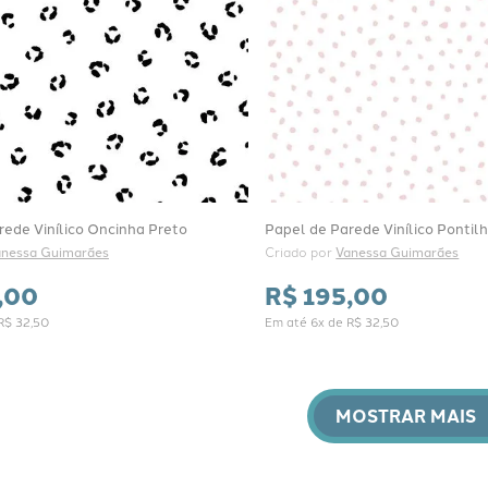
rede Vinílico Oncinha Preto
Papel de Parede Vinílico Pontil
anessa Guimarães
Criado por 
Vanessa Guimarães
,
00
R$
195
,
00
R$
32
,
50
Em até
6
x de
R$
32
,
50
MOSTRAR MAIS