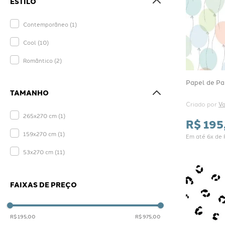
ESTILO
Contemporâneo
(
1
)
Cool
(
10
)
Romântico
(
2
)
Papel de Par
TAMANHO
Criado por 
V
265x270 cm
(
1
)
R$
195
159x270 cm
(
1
)
Em até
6
x de
53x270 cm
(
11
)
FAIXAS DE PREÇO
R$ 195,00
R$ 975,00