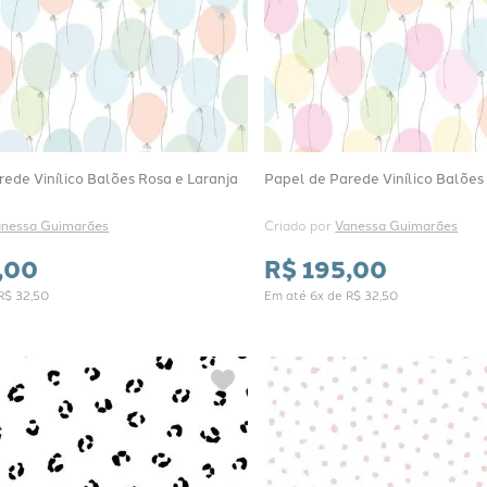
ede Vinílico Balões Rosa e Laranja
Papel de Parede Vinílico Balões
anessa Guimarães
Criado por 
Vanessa Guimarães
,
00
R$
195
,
00
R$
32
,
50
Em até
6
x de
R$
32
,
50