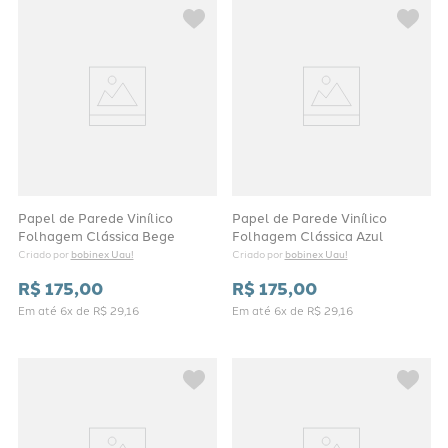
Papel de Parede Vinílico
Papel de Parede Vinílico
Folhagem Clássica Bege
Folhagem Clássica Azul
bobinex Uau!
bobinex Uau!
Criado por 
Criado por 
R$
175
,
00
R$
175
,
00
Em até
6
x de
R$
29
,
16
Em até
6
x de
R$
29
,
16