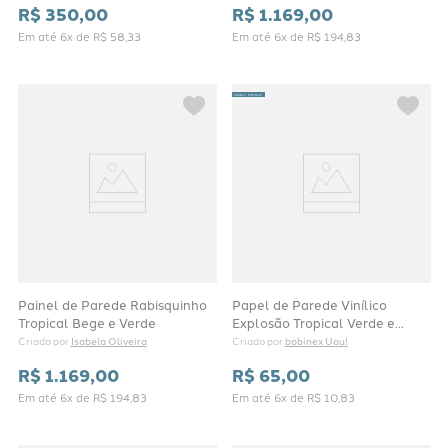
R$
350
,
00
R$
1
.
169
,
00
Em até
6
x de
R$
58
,
33
Em até
6
x de
R$
194
,
83
PRONTA ENTREGA
Painel de Parede Rabisquinho
Papel de Parede Vinílico
Tropical Bege e Verde
Explosão Tropical Verde e
Vermelho
Isabela Oliveira
bobinex Uau!
Criado por 
Criado por 
R$
1
.
169
,
00
R$
65
,
00
Em até
6
x de
R$
194
,
83
Em até
6
x de
R$
10
,
83