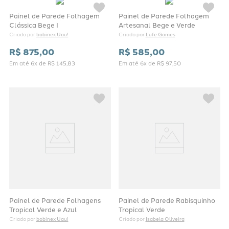
Painel de Parede Folhagem
Painel de Parede Folhagem
Clássica Bege I
Artesanal Bege e Verde
bobinex Uau!
Lufe Gomes
Criado por 
Criado por 
R$
875
,
00
R$
585
,
00
Em até
6
x de
R$
145
,
83
Em até
6
x de
R$
97
,
50
Painel de Parede Folhagens
Painel de Parede Rabisquinho
Tropical Verde e Azul
Tropical Verde
bobinex Uau!
Isabela Oliveira
Criado por 
Criado por 