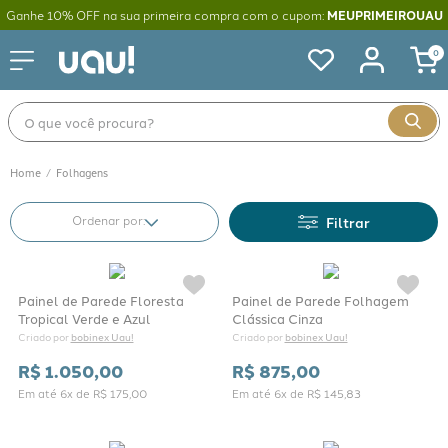
Ganhe 10% OFF na sua primeira compra com o cupom:
MEUPRIMEIROUAU
0
O que você procura?
Folhagens
Filtrar
Painel de Parede Floresta
Painel de Parede Folhagem
Tropical Verde e Azul
Clássica Cinza
bobinex Uau!
bobinex Uau!
Criado por 
Criado por 
R$
1
.
050
,
00
R$
875
,
00
Em até
6
x de
R$
175
,
00
Em até
6
x de
R$
145
,
83