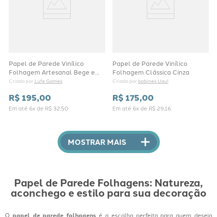
Papel de Parede Vinílico
Papel de Parede Vinílico
Folhagem Artesanal Bege e
Folhagem Clássica Cinza
Verde
Lufe Gomes
bobinex Uau!
Criado por 
Criado por 
R$
195
,
00
R$
175
,
00
Em até
6
x de
R$
32
,
50
Em até
6
x de
R$
29
,
16
MOSTRAR MAIS
Papel de Parede Folhagens: Natureza,
aconchego e estilo para sua decoração
O
papel de parede folhagens
é a escolha perfeita para quem deseja