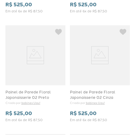
R$
525
,
00
R$
525
,
00
Em até
6
x de
R$
87
,
50
Em até
6
x de
R$
87
,
50
Painel de Parede Floral
Painel de Parede Floral
Japonaisserie 02 Preto
Japonaisserie 02 Cinza
bobinex Uau!
bobinex Uau!
Criado por 
Criado por 
R$
525
,
00
R$
525
,
00
Em até
6
x de
R$
87
,
50
Em até
6
x de
R$
87
,
50