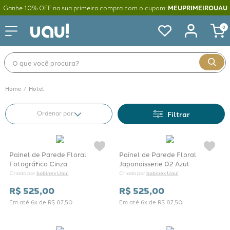
Ganhe 10% OFF na sua primeira compra com o cupom:
MEUPRIMEIROUAU
0
O que você procura?
Hotel
Filtrar
Painel de Parede Floral
Painel de Parede Floral
Fotográfico Cinza
Japonaisserie 02 Azul
bobinex Uau!
bobinex Uau!
Criado por 
Criado por 
R$
525
,
00
R$
525
,
00
Em até
6
x de
R$
87
,
50
Em até
6
x de
R$
87
,
50