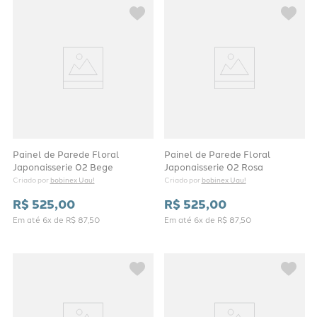
Painel de Parede Floral
Painel de Parede Floral
Japonaisserie 02 Bege
Japonaisserie 02 Rosa
bobinex Uau!
bobinex Uau!
Criado por 
Criado por 
R$
525
,
00
R$
525
,
00
Em até
6
x de
R$
87
,
50
Em até
6
x de
R$
87
,
50