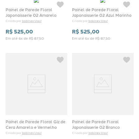
Painel de Parede Floral
Painel de Parede Floral
Japonaisserie 02 Amarelo
Japonaisserie 02 Azul Marinho
bobinex Uau!
bobinex Uau!
Criado por 
Criado por 
R$
525
,
00
R$
525
,
00
Em até
6
x de
R$
87
,
50
Em até
6
x de
R$
87
,
50
Painel de Parede Floral Giz de
Painel de Parede Floral
Cera Amarelo e Vermelho
Japonaisserie 02 Branco
bobinex Uau!
bobinex Uau!
Criado por 
Criado por 