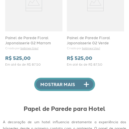
Painel de Parede Floral
Painel de Parede Floral
Japonaisserie 02 Marrom
Japonaisserie 02 Verde
bobinex Uau!
bobinex Uau!
Criado por 
Criado por 
R$
525
,
00
R$
525
,
00
Em até
6
x de
R$
87
,
50
Em até
6
x de
R$
87
,
50
MOSTRAR MAIS
Papel de Parede para Hotel
A decoração de um hotel influencia diretamente a experiência dos
hóspedes desde o primeiro contato com o ambiente. O papel de parede