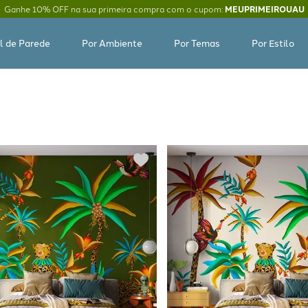
Ganhe 10% OFF na sua primeira compra com o cupom:
MEUPRIMEIROUAU
l de Parede
Por Ambiente
Por Temas
Por Estilo