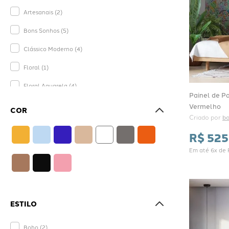
Vanessa Guimarães
(
1
)
Artesanais
(
2
)
Zé Filho
(
8
)
Bons Sonhos
(
5
)
Clássico Moderno
(
4
)
Floral
(
1
)
Floral Aquarela
(
4
)
Painel de P
Floral Campestre
(
1
)
Vermelho
COR
Criado por 
bo
Floral Cool
(
7
)
R$
525
Floral delicado
(
1
)
Em até
6
x de
Floral do campo
(
2
)
ESTILO
Boho
(
2
)