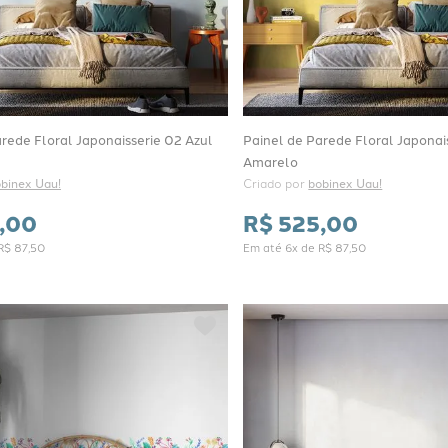
rede Floral Japonaisserie 02 Azul
Painel de Parede Floral Japonai
Amarelo
binex Uau!
Criado por 
bobinex Uau!
,
00
R$
525
,
00
R$
87
,
50
Em até
6
x de
R$
87
,
50