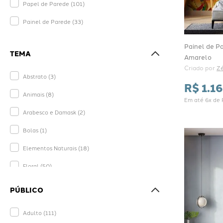
Papel de Parede
(
101
)
Painel de Parede
(
33
)
Painel de P
TEMA
Amarelo
Criado por 
Zé
Abstrato
(
3
)
R$
1
.
1
Animais
(
8
)
Em até
6
x de
Arabesco e Damask
(
2
)
Bolas
(
1
)
Elementos Naturais
(
18
)
Floral
(
50
)
Folhagens
(
32
)
PÚBLICO
Geométrico
(
3
)
Adulto
(
111
)
Listrados e Xadrez
(
10
)