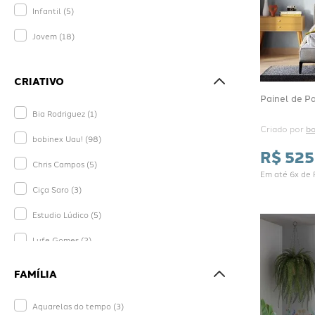
Infantil
(
5
)
Lúdicos
(
7
)
Jovem
(
18
)
CRIATIVO
Painel de Pa
Bia Rodriguez
(
1
)
Criado por 
bo
bobinex Uau!
(
98
)
R$
525
Chris Campos
(
5
)
Em até
6
x de
Ciça Saro
(
3
)
Estudio Lúdico
(
5
)
Lufe Gomes
(
2
)
Studio Flamant
(
3
)
FAMÍLIA
Studio Joana Duarte
(
8
)
Aquarelas do tempo
(
3
)