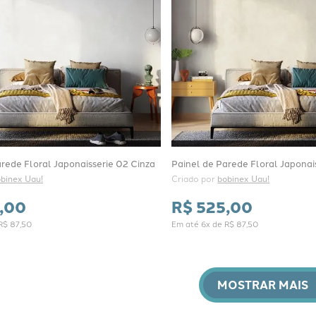
rede Floral Japonaisserie 02 Cinza
Painel de Parede Floral Japonai
binex Uau!
Criado por 
bobinex Uau!
,
00
R$
525
,
00
R$
87
,
50
Em até
6
x de
R$
87
,
50
MOSTRAR MAIS