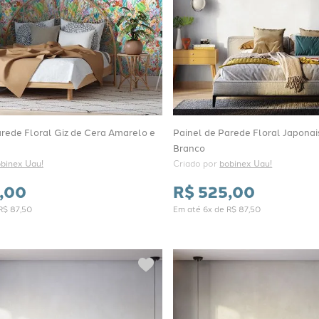
arede Floral Giz de Cera Amarelo e
Painel de Parede Floral Japonai
Branco
binex Uau!
Criado por 
bobinex Uau!
,
00
R$
525
,
00
R$
87
,
50
Em até
6
x de
R$
87
,
50