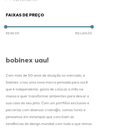
53x270 cm
(
71
)
FAIXAS DE PREÇO
R$ 40,00
R$ 1.169,00
bobinex uau!
Com mais de 50 anos de atuação no mercado, a
bobinex criou uma nova marca pensada para você
que é independente, gosta de colocar a mão na
massa e quer transformar ambientes para deixar a
sua casa do seu jeito. Com um portfólio exclusivo e
parcerias com diversos criativ@s, somos livres e
pensamos em estampas que conciliam as
tendências do design mundial com tudo o que temos