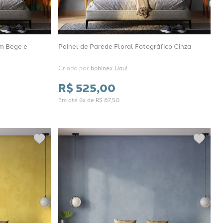
m Bege e
Painel de Parede Floral Fotográfico Cinza
Criado por 
bobinex Uau!
R$
525
,
00
Em até
6
x de
R$
87
,
50