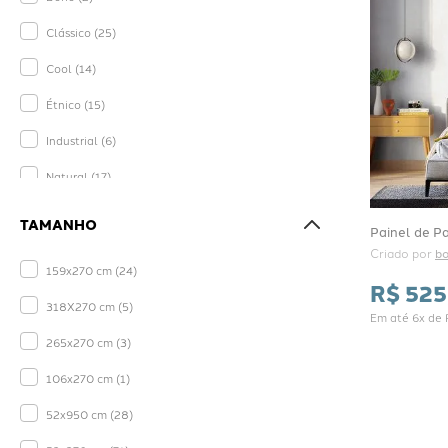
Clássico
(
25
)
Cool
(
14
)
Étnico
(
15
)
Industrial
(
6
)
Natural
(
17
)
Romântico
(
25
)
TAMANHO
Painel de Pa
Rústico
(
8
)
Criado por 
bo
159x270 cm
(
24
)
Tropical
(
19
)
R$
525
318X270 cm
(
5
)
Em até
6
x de
Vintage
(
3
)
265x270 cm
(
3
)
106x270 cm
(
1
)
52x950 cm
(
28
)