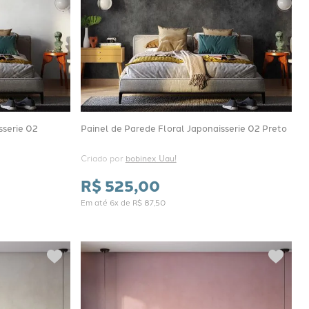
sserie 02
Painel de Parede Floral Japonaisserie 02 Preto
Criado por 
bobinex Uau!
R$
525
,
00
Em até
6
x de
R$
87
,
50