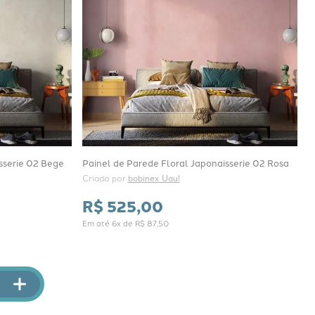
sserie 02 Bege
Painel de Parede Floral Japonaisserie 02 Rosa
Criado por 
bobinex Uau!
R$
525
,
00
Em até
6
x de
R$
87
,
50