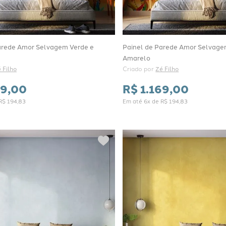
arede Amor Selvagem Verde e
Painel de Parede Amor Selvage
Amarelo
 Filho
Criado por 
Zé Filho
69
,
00
R$
1
.
169
,
00
R$
194
,
83
Em até
6
x de
R$
194
,
83