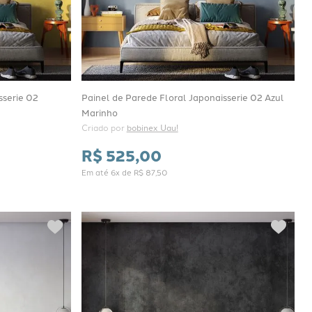
sserie 02
Painel de Parede Floral Japonaisserie 02 Azul
Marinho
Criado por 
bobinex Uau!
R$
525
,
00
Em até
6
x de
R$
87
,
50