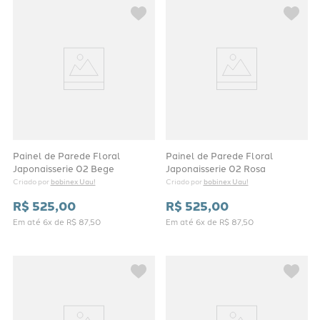
Painel de Parede Floral
Painel de Parede Floral
Japonaisserie 02 Bege
Japonaisserie 02 Rosa
bobinex Uau!
bobinex Uau!
Criado por 
Criado por 
R$
525
,
00
R$
525
,
00
Em até
6
x de
R$
87
,
50
Em até
6
x de
R$
87
,
50