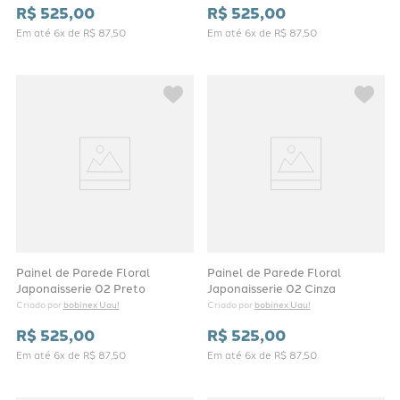
R$
525
,
00
R$
525
,
00
Em até
6
x de
R$
87
,
50
Em até
6
x de
R$
87
,
50
Painel de Parede Floral
Painel de Parede Floral
Japonaisserie 02 Preto
Japonaisserie 02 Cinza
bobinex Uau!
bobinex Uau!
Criado por 
Criado por 
R$
525
,
00
R$
525
,
00
Em até
6
x de
R$
87
,
50
Em até
6
x de
R$
87
,
50