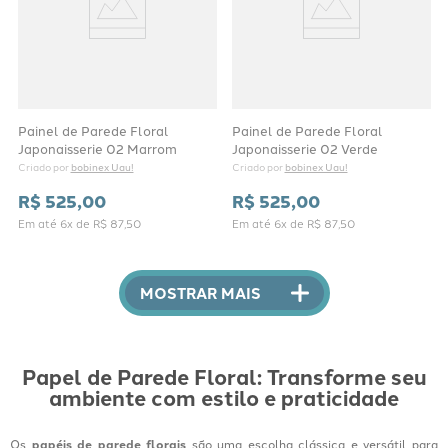
Painel de Parede Floral
Painel de Parede Floral
Japonaisserie 02 Marrom
Japonaisserie 02 Verde
bobinex Uau!
bobinex Uau!
Criado por 
Criado por 
R$
525
,
00
R$
525
,
00
Em até
6
x de
R$
87
,
50
Em até
6
x de
R$
87
,
50
MOSTRAR MAIS
Papel de Parede Floral: Transforme seu
ambiente com estilo e praticidade
Os
papéis de parede florais
são uma escolha clássica e versátil para