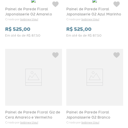
Painel de Parede Floral
Painel de Parede Floral
Japonaisserie 02 Amarelo
Japonaisserie 02 Azul Marinho
bobinex Uau!
bobinex Uau!
Criado por 
Criado por 
R$
525
,
00
R$
525
,
00
Em até
6
x de
R$
87
,
50
Em até
6
x de
R$
87
,
50
Painel de Parede Floral Giz de
Painel de Parede Floral
Cera Amarelo e Vermelho
Japonaisserie 02 Branco
bobinex Uau!
bobinex Uau!
Criado por 
Criado por 