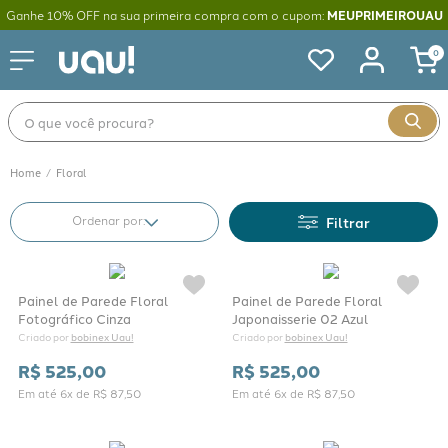
Ganhe 10% OFF na sua primeira compra com o cupom:
MEUPRIMEIROUAU
0
O que você procura?
Floral
Filtrar
Painel de Parede Floral
Painel de Parede Floral
Fotográfico Cinza
Japonaisserie 02 Azul
bobinex Uau!
bobinex Uau!
Criado por 
Criado por 
R$
525
,
00
R$
525
,
00
Em até
6
x de
R$
87
,
50
Em até
6
x de
R$
87
,
50