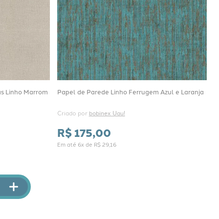
as Linho Marrom
Papel de Parede Linho Ferrugem Azul e Laranja
Criado por 
bobinex Uau!
R$
175
,
00
Em até
6
x de
R$
29
,
16