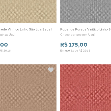
ede Vinílico Linho São Luís Bege I
Papel de Parede Vinílico Linho S
binex Uau!
Criado por 
bobinex Uau!
00
R$
175
,
00
R$
29
,
16
Em até
6
x de
R$
29
,
16