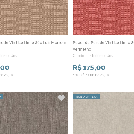
ede Vinílico Linho São Luís Marrom
Papel de Parede Vinílico Linho S
Vermelho
binex Uau!
Criado por 
bobinex Uau!
00
R$
175
,
00
R$
29
,
16
Em até
6
x de
R$
29
,
16
A
PRONTA ENTREGA