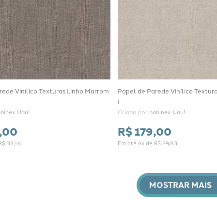
rede Vinílico Texturas Linho Marrom
Papel de Parede Vinílico Textur
I
binex Uau!
Criado por 
bobinex Uau!
,
00
R$
179
,
00
R$
33
,
16
Em até
6
x de
R$
29
,
83
MOSTRAR MAIS