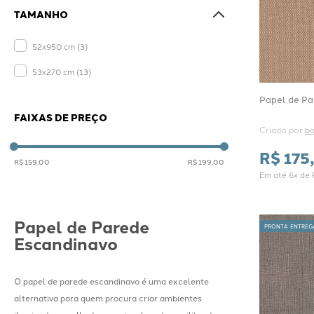
TAMANHO
52x950 cm
(
3
)
53x270 cm
(
13
)
Papel de Par
FAIXAS DE PREÇO
Criado por 
bo
R$
175
,
R$ 159,00
R$ 199,00
Em até
6
x de
Papel de Parede
PRONTA ENTREG
Escandinavo
O papel de parede escandinavo é uma excelente
alternativa para quem procura criar ambientes