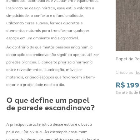
iluminados, acolhedores e visualmente equilibrados.
Inspirado no design nórdico, esse estilo valoriza a
simplicidade, o conforto e a funcionalidade,
utilizando cores suaves, formas discretas e
elementos naturais para transformar qualquer
espaço em um ambiente mais agradável.
Ao contrário do que muitas pessoas imaginam, a
decoração escandinava não significa apenas utilizar
Papel de Pa
paredes brancas. O conceito prioriza a harmonia
entre revestimentos, iluminação, móveis e
Criado por 
bo
materiais, criando espaços que favorecem o bem-
R$
199
estar e a praticidade no dia a dia.
Em até
6
x de
O que define um papel
de parede escandinavo?
A principal característica desse estilo é a busca
pelo equilíbrio visual. As estampas costumam
apresentar desenhos geométricos suaves, folhagens