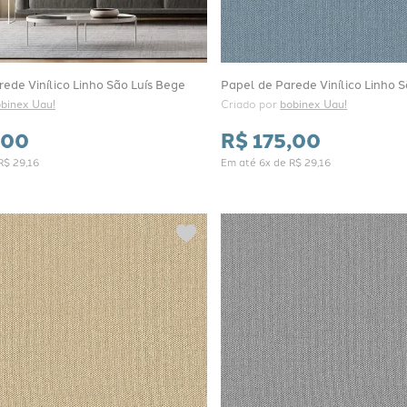
ede Vinílico Linho São Luís Bege
Papel de Parede Vinílico Linho S
binex Uau!
Criado por 
bobinex Uau!
00
R$
175
,
00
R$
29
,
16
Em até
6
x de
R$
29
,
16