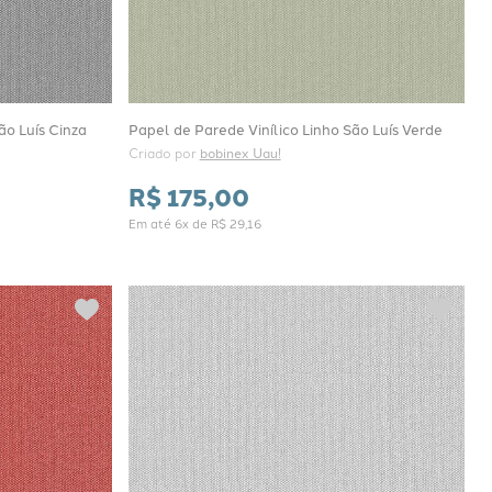
ão Luís Cinza
Papel de Parede Vinílico Linho São Luís Verde
Criado por 
bobinex Uau!
R$
175
,
00
Em até
6
x de
R$
29
,
16