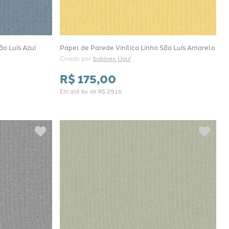
ão Luís Azul
Papel de Parede Vinílico Linho São Luís Amarelo
Criado por 
bobinex Uau!
R$
175
,
00
Em até
6
x de
R$
29
,
16