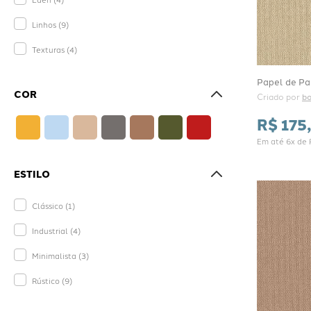
Linhos
(
9
)
Texturas
(
4
)
Papel de Par
COR
Criado por 
bo
R$
175
,
Em até
6
x de
ESTILO
Clássico
(
1
)
Industrial
(
4
)
Minimalista
(
3
)
Rústico
(
9
)