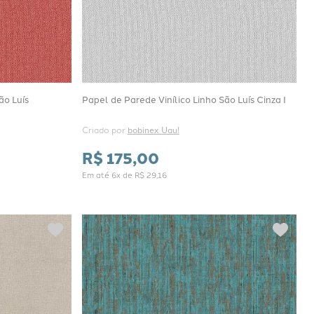
ão Luís
Papel de Parede Vinílico Linho São Luís Cinza I
Criado por 
bobinex Uau!
R$
175
,
00
Em até
6
x de
R$
29
,
16