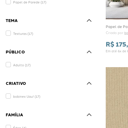
Papel de Parede
(
17
)
TEMA
Papel de Par
Criado por 
bo
Texturas
(
17
)
R$
175
,
Em até
6
x de
PÚBLICO
Adulto
(
17
)
CRIATIVO
bobinex Uau!
(
17
)
FAMÍLIA
Éden
(
4
)