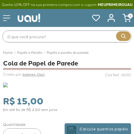
Ganhe 10% OFF na sua primeira compra com o cupom:
MEUPRIMEIROUAU
0
O que você procura?
Papéis e Painéis
Papéis e painéis de parede
Cola de Papel de Parede
Criado por 
bobinex Uau!
Cód Ref.
:
2500
R$
15
,
00
Em até
6
x de
R$
2
,
50
sem juros
Quantidade
Calcule quantos papéis