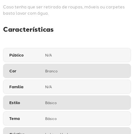
Caso tenha que ser retirado de roupas, móveis ou carpetes 
basta lavar com água.
Características
Público
N/A
Cor
Branco
Família
N/A
Estilo
Básico
Tema
Básico