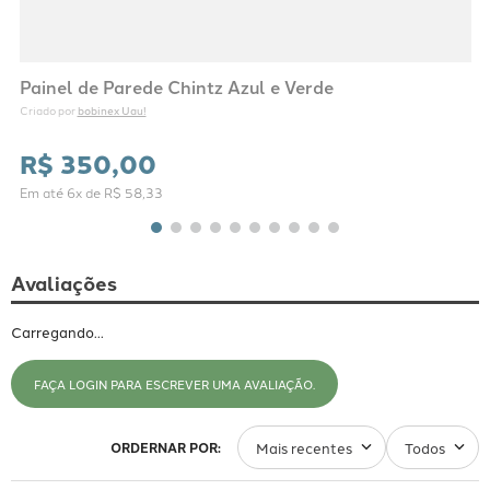
Painel de Parede Chintz Azul e Verde
bobinex Uau!
Criado por 
R$
350
,
00
Em até
6
x de
R$
58
,
33
Avaliações
Carregando…
FAÇA LOGIN PARA ESCREVER UMA AVALIAÇÃO.
Mais recentes
Todos