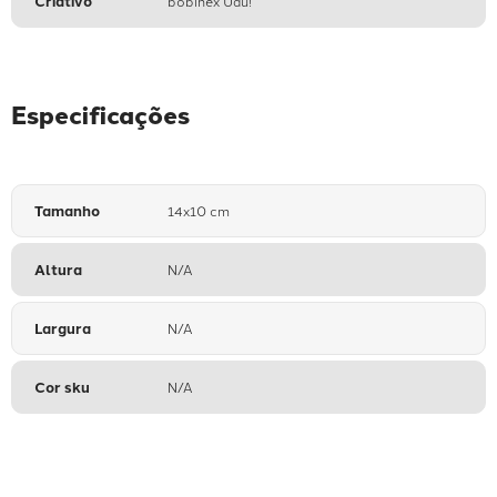
Criativo
bobinex Uau!
Especificações
Tamanho
14x10 cm
Altura
N/A
Largura
N/A
Cor sku
N/A