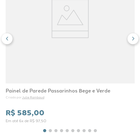
Painel de Parede Passarinhos Bege e Verde
Julie Rambaud
Criado por 
R$
585
,
00
Em até
6
x de
R$
97
,
50