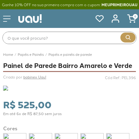
Ganhe 10% OFF na sua primeira compra com o cupom:
MEUPRIMEIROUAU
0
O que você procura?
Papéis e Painéis
Papéis e painéis de parede
Painel de Parede Bairro Amarelo e Verde
Criado por 
bobinex Uau!
Cód Ref.
:
PEL396
R$
525
,
00
Em até
6
x de
R$
87
,
50
sem juros
Cores