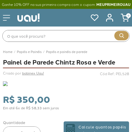
Ganhe 10% OFF na sua primeira compra com o cupom:
MEUPRIMEIROUAU
0
O que você procura?
Papéis e Painéis
Papéis e painéis de parede
Painel de Parede Chintz Rosa e Verde
Criado por 
bobinex Uau!
Cód Ref.
:
PEL528
R$
350
,
00
Em até
6
x de
R$
58
,
33
sem juros
Quantidade
Calcule quantos papéis