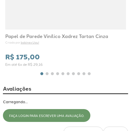
Papel de Parede Vinílico Xadrez Tartan Cinza
bobinex Uau!
Criado por 
R$
175
,
00
Em até
6
x de
R$
29
,
16
Avaliações
Carregando…
FAÇA LOGIN PARA ESCREVER UMA AVALIAÇÃO.