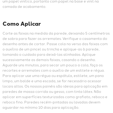
um papel vinílico, portanto com papel na base e vinil na 
camada de acabamento.
Como Aplicar
Corte as faixas na medida da parede, deixando 5 centímetros 
de sobra para fazer os arremates. Verifique o casamento do 
desenho antes de cortar. Passe cola no verso das faixas com 
o auxíliio de um pincel ou trincha e aplique-as à parede, 
tomando o cuidado para deixá-las alinhadas. Aplique 
sucessivamente as demais faixas, casando o desenho. 
Aguarde uns minutos, para secar um pouco a cola, faça os 
recortes e arremates com o auxílio de um estilete e régua. 
Para aplicar use uma régua ou espátula, estilete, um pano 
limpo, um balde e uma escada, se for necessário acessar 
locais altos. Os nossos painéis são ideias para aplicação em 
paredes de massa corrida ou gesso, com tinta látex. Não 
aplicar em superfícies texturizadas como grafiato, reboco e 
reboco fino. Paredes recém-pintadas ou lavadas devem 
aguardar no mínimo 10 dias para aplicação.