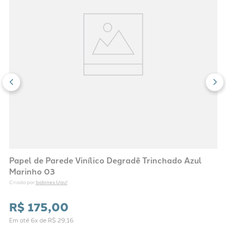
Papel de Parede Vinílico Degradê Trinchado Azul
Marinho 03
bobinex Uau!
Criado por 
R$
175
,
00
Em até
6
x de
R$
29
,
16