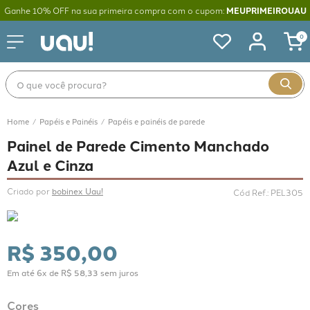
Ganhe 10% OFF na sua primeira compra com o cupom:
MEUPRIMEIROUAU
0
O que você procura?
Papéis e Painéis
Papéis e painéis de parede
Painel de Parede Cimento Manchado
Azul e Cinza
Criado por 
bobinex Uau!
Cód Ref.
:
PEL305
R$
350
,
00
Em até
6
x de
R$
58
,
33
sem juros
Cores