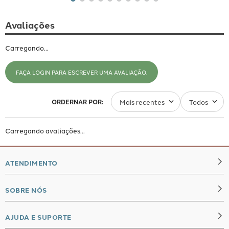
Avaliações
Carregando…
FAÇA LOGIN PARA ESCREVER UMA AVALIAÇÃO.
Mais recentes
Todos
Carregando avaliações…
ATENDIMENTO
SOBRE NÓS
whatsapp
seg à qui das 8h às 18h (exceto feriados)
AJUDA E SUPORTE
Quem Somos
sexta das 8h às 17h (exceto feriados)