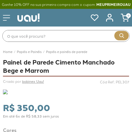
Ganhe 10% OFF na sua primeira compra com o cupom:
MEUPRIMEIROUAU
0
O que você procura?
Papéis e Painéis
Papéis e painéis de parede
Painel de Parede Cimento Manchado
Bege e Marrom
Criado por 
bobinex Uau!
Cód Ref.
:
PEL307
R$
350
,
00
Em até
6
x de
R$
58
,
33
sem juros
Cores