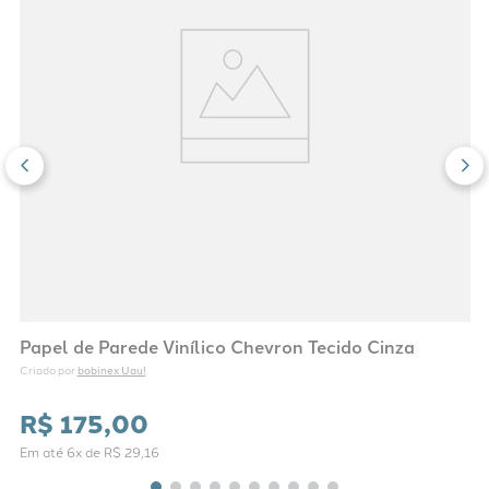
Papel de Parede Vinílico Chevron Tecido Cinza
bobinex Uau!
Criado por 
R$
175
,
00
Em até
6
x de
R$
29
,
16