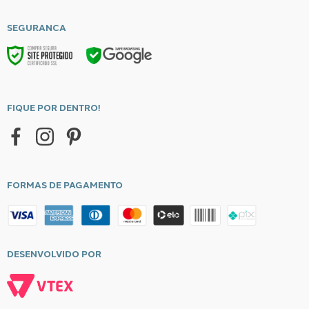
Compra Segura
uau@bobinex.com.br
SEGURANCA
Dúvidas Frequentes
Como Comprar
Trocas e Devoluções
Política de Privacidade
Formas de Pagamento
FIQUE POR DENTRO!
Entrega
Central de Atendimento
FORMAS DE PAGAMENTO
DESENVOLVIDO POR