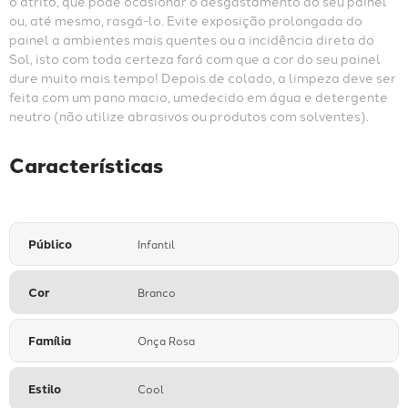
o atrito, que pode ocasionar o desgastamento do seu painel 
ou, até mesmo, rasgá-lo. Evite exposição prolongada do 
painel a ambientes mais quentes ou a incidência direta do 
Sol, isto com toda certeza fará com que a cor do seu painel 
dure muito mais tempo! Depois de colado, a limpeza deve ser 
feita com um pano macio, umedecido em água e detergente 
neutro (não utilize abrasivos ou produtos com solventes).
Características
Público
Infantil
Cor
Branco
Família
Onça Rosa
Estilo
Cool