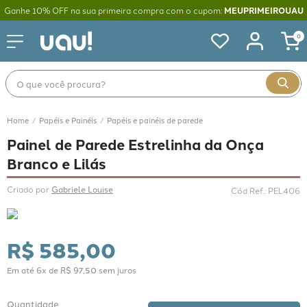
Ganhe 10% OFF na sua primeira compra com o cupom:
MEUPRIMEIROUAU
0
O que você procura?
Papéis e Painéis
Papéis e painéis de parede
Painel de Parede Estrelinha da Onça
Branco e Lilás
Criado por 
Gabriele Louise
Cód Ref.
:
PEL406
R$
585
,
00
Em até
6
x de
R$
97
,
50
sem juros
Quantidade