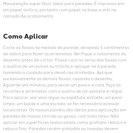
Manutenção super fácil. Ideal para paredes. É impresso em 
um papel vinílico, portanto com papel na base e vinil na 
camada de acabamento.
Como Aplicar
Corte as faixas na medida da parede, deixando 5 centímetros 
de sobra para fazer os arremates. Verifique o casamento do 
desenho antes de cortar. Passe cola no verso das faixas com 
o auxíliio de um pincel ou trincha e aplique-as à parede, 
tomando o cuidado para deixá-las alinhadas. Aplique 
sucessivamente as demais faixas, casando o desenho. 
Aguarde uns minutos, para secar um pouco a cola, faça os 
recortes e arremates com o auxílio de um estilete e régua. 
Para aplicar use uma régua ou espátula, estilete, um pano 
limpo, um balde e uma escada, se for necessário acessar 
locais altos. Os nossos painéis são ideias para aplicação em 
paredes de massa corrida ou gesso, com tinta látex. Não 
aplicar em superfícies texturizadas como grafiato, reboco e 
reboco fino. Paredes recém-pintadas ou lavadas devem 