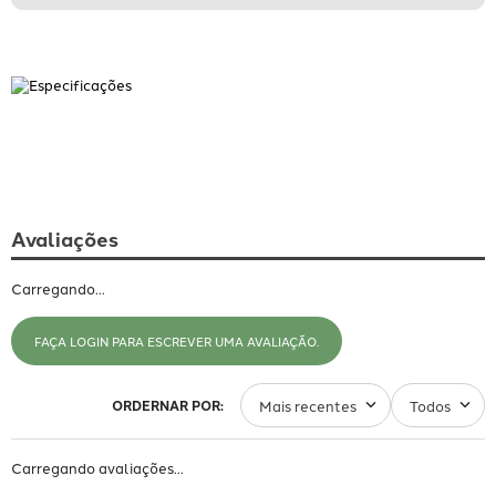
Quem viu este produto, também se interessou
por esses.
Painel de Parede Ornamentos Cinza
Criado por bobinex Uau!
R$
195
,
00
Em até
6
x de
R$
32
,
50
Avaliações