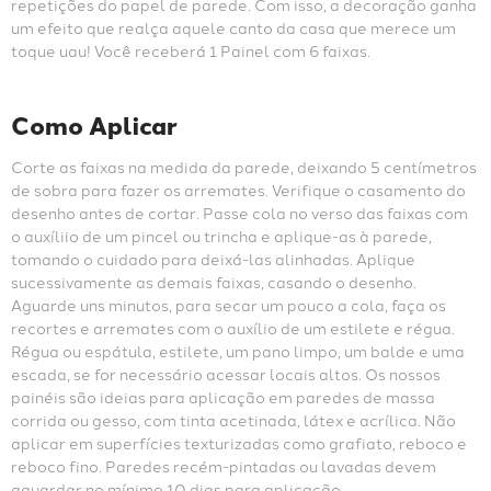
repetições do papel de parede. Com isso, a decoração ganha 
um efeito que realça aquele canto da casa que merece um 
toque uau! Você receberá 1 Painel com 6 faixas.
Como Aplicar
Corte as faixas na medida da parede, deixando 5 centímetros 
de sobra para fazer os arremates. Verifique o casamento do 
desenho antes de cortar. Passe cola no verso das faixas com 
o auxíliio de um pincel ou trincha e aplique-as à parede, 
tomando o cuidado para deixá-las alinhadas. Aplique 
sucessivamente as demais faixas, casando o desenho. 
Aguarde uns minutos, para secar um pouco a cola, faça os 
recortes e arremates com o auxílio de um estilete e régua. 
Régua ou espátula, estilete, um pano limpo, um balde e uma 
escada, se for necessário acessar locais altos. Os nossos 
painéis são ideias para aplicação em paredes de massa 
corrida ou gesso, com tinta acetinada, látex e acrílica. Não 
aplicar em superfícies texturizadas como grafiato, reboco e 
reboco fino. Paredes recém-pintadas ou lavadas devem 
aguardar no mínimo 10 dias para aplicação.