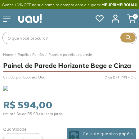
Ganhe 10% OFF na sua primeira compra com o cupom:
MEUPRIMEIROUAU
0
O que você procura?
Papéis e Painéis
Papéis e painéis de parede
Painel de Parede Horizonte Bege e Cinza
Criado por 
bobinex Uau!
Cód Ref.
:
PEL505
R$
594
,
00
Em até
6
x de
R$
99
,
00
sem juros
Quantidade
Calcule quantos papéis