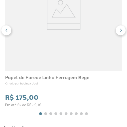
Papel de Parede Linho Ferrugem Bege
bobinex Uau!
Criado por 
R$
175
,
00
Em até
6
x de
R$
29
,
16