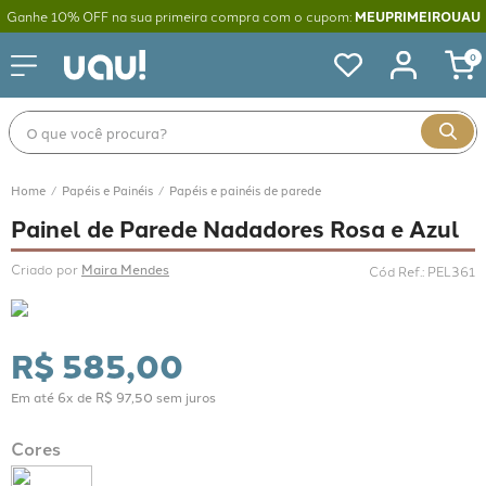
Ganhe 10% OFF na sua primeira compra com o cupom:
MEUPRIMEIROUAU
0
O que você procura?
Papéis e Painéis
Papéis e painéis de parede
Painel de Parede Nadadores Rosa e Azul
Criado por 
Maira Mendes
Cód Ref.
:
PEL361
R$
585
,
00
Em até
6
x de
R$
97
,
50
sem juros
Cores