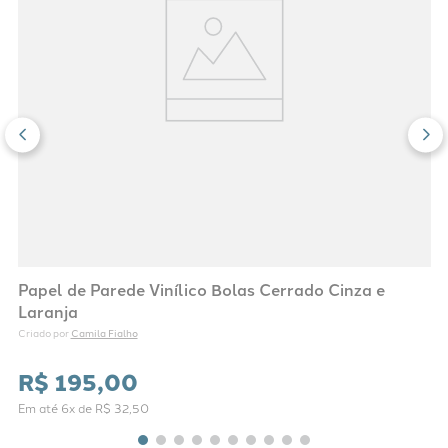
Papel de Parede Vinílico Bolas Cerrado Cinza e
Laranja
Camila Fialho
Criado por 
R$
195
,
00
Em até
6
x de
R$
32
,
50