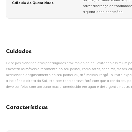
Cálculo de Quantidade
haver diferença de tonalidade
a quantidade necessária.
Cuidados
Evite posicionar objetos pontiagudos próximo ao painel, evitando assim um pos
encostar os móveis diretamente no seu painel, como sofás, cadeiras, mesas, cab
ocasionar o desgastamento do seu painel ou, até mesmo, rasgá-lo. Evite expo
a incidência direta do Sol, isto com toda certeza fará com que a cor do seu p
deve ser feita com um pano macio, umedecido em água e detergente neutro (n
Características