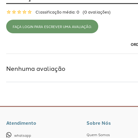
☆
☆
☆
☆
☆
Classificação média: 0
(0 avaliações)
FAÇA LOGIN PARA ESCREVER UMA AVALIAÇÃO.
Nenhuma avaliação
Atendimento
Sobre Nós
Quem Somos
whatsapp