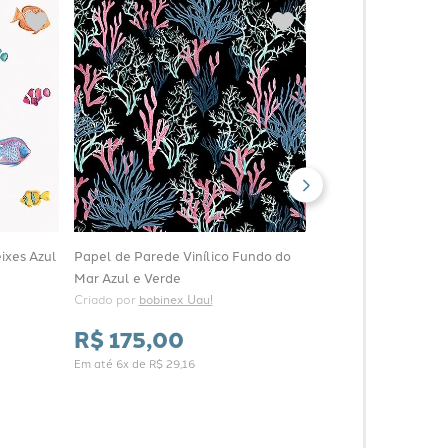
Papel de Parede Vin
Trinchado Azul 04 e
Criado por 
bobinex Ua
R$
175
,
00
Em até
6
x de
R$
29
,
16
ixes Azul
Papel de Parede Vinílico Fundo do
Mar Azul e Verde
Criado por 
bobinex Uau!
R$
175
,
00
Em até
6
x de
R$
29
,
16