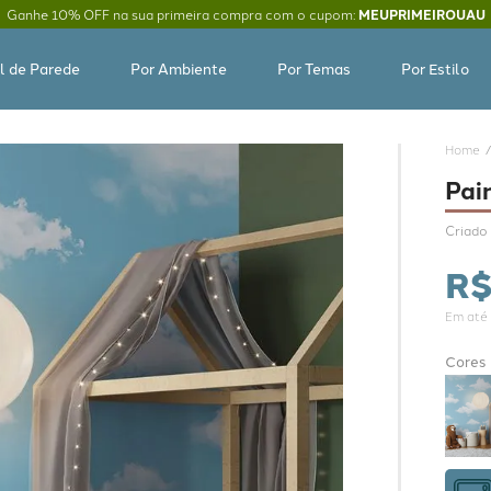
Ganhe 10% OFF na sua primeira compra com o cupom:
MEUPRIMEIROUAU
l de Parede
Por Ambiente
Por Temas
Por Estilo
Pai
Criado 
R
Em até
Cores