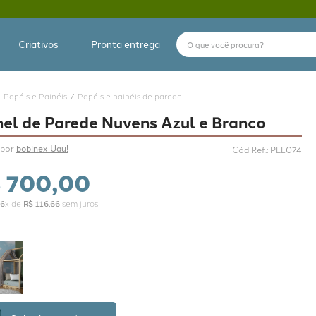
O que você procura?
Criativos
Pronta entrega
Papéis e Painéis
Papéis e painéis de parede
nel de Parede Nuvens Azul e Branco
por 
bobinex Uau!
Cód Ref.
:
PEL074
$
700
,
00
6
x de
R$
116
,
66
sem juros