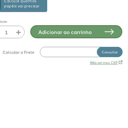
Calcule quantos
papéis vai precisar
dade
＋
Adicionar ao carrinho
Não sei meu CEP