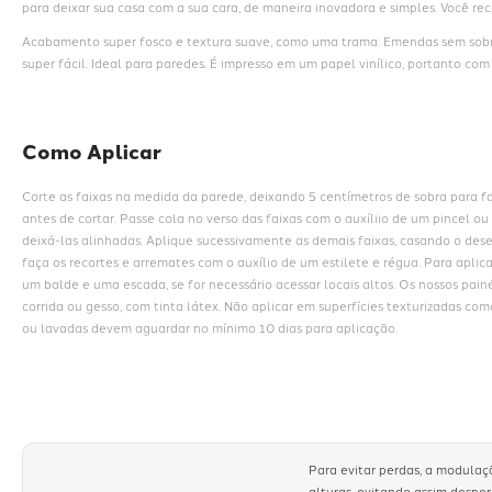
para deixar sua casa com a sua cara, de maneira inovadora e simples. Você rec
Acabamento super fosco e textura suave, como uma trama. Emendas sem sob
super fácil. Ideal para paredes. É impresso em um papel vinílico, portanto c
Como Aplicar
Corte as faixas na medida da parede, deixando 5 centímetros de sobra para fa
antes de cortar. Passe cola no verso das faixas com o auxíliio de um pincel o
deixá-las alinhadas. Aplique sucessivamente as demais faixas, casando o dese
faça os recortes e arremates com o auxílio de um estilete e régua. Para aplica
um balde e uma escada, se for necessário acessar locais altos. Os nossos pain
corrida ou gesso, com tinta látex. Não aplicar em superfícies texturizadas com
ou lavadas devem aguardar no mínimo 10 dias para aplicação.
Para evitar perdas, a modulaç
alturas, evitando assim despe