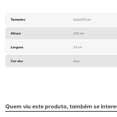
Tamanho
212x270 cm
Altura
270 cm
Largura
53 cm
Cor sku
Azul
Quem viu este produto, também se intere