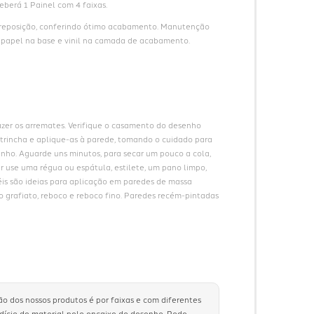
eberá 1 Painel com 4 faixas.
reposição, conferindo ótimo acabamento. Manutenção 
om papel na base e vinil na camada de acabamento.
zer os arremates. Verifique o casamento do desenho 
u trincha e aplique-as à parede, tomando o cuidado para 
nho. Aguarde uns minutos, para secar um pouco a cola, 
r use uma régua ou espátula, estilete, um pano limpo, 
éis são ideias para aplicação em paredes de massa 
o grafiato, reboco e reboco fino. Paredes recém-pintadas 
ão dos nossos produtos é por faixas e com diferentes
rdício de material pelo encaixe do desenho. Pode