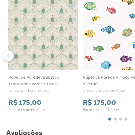
Papel de Parede Arabesco
Papel de Parede Vinílico Pe
Texturizado Verde e Bege
e Verde
Criado por 
bobinex Uau!
Criado por 
bobinex Uau!
R$
175
,
00
R$
175
,
00
Em até
6
x de
R$
29
,
16
Em até
6
x de
R$
29
,
16
Avaliações