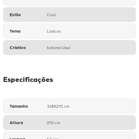
Estilo
Cool
Tema
Lúdicos
Criativo
bobinex Uau!
Especificações
Tamanho
318X270 cm
Altura
270 cm
Largura
53 cm