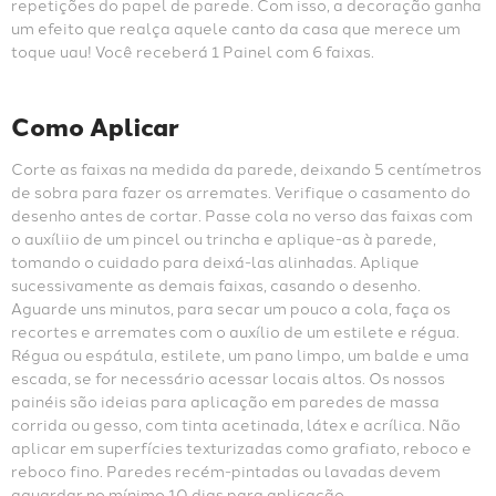
repetições do papel de parede. Com isso, a decoração ganha 
um efeito que realça aquele canto da casa que merece um 
toque uau! Você receberá 1 Painel com 6 faixas.
Como Aplicar
Corte as faixas na medida da parede, deixando 5 centímetros 
de sobra para fazer os arremates. Verifique o casamento do 
desenho antes de cortar. Passe cola no verso das faixas com 
o auxíliio de um pincel ou trincha e aplique-as à parede, 
tomando o cuidado para deixá-las alinhadas. Aplique 
sucessivamente as demais faixas, casando o desenho. 
Aguarde uns minutos, para secar um pouco a cola, faça os 
recortes e arremates com o auxílio de um estilete e régua. 
Régua ou espátula, estilete, um pano limpo, um balde e uma 
escada, se for necessário acessar locais altos. Os nossos 
painéis são ideias para aplicação em paredes de massa 
corrida ou gesso, com tinta acetinada, látex e acrílica. Não 
aplicar em superfícies texturizadas como grafiato, reboco e 
reboco fino. Paredes recém-pintadas ou lavadas devem 
aguardar no mínimo 10 dias para aplicação.