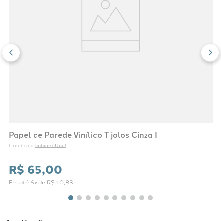
Papel de Parede Vinílico Tijolos Cinza I
bobinex Uau!
Criado por 
R$
65
,
00
Em até
6
x de
R$
10
,
83