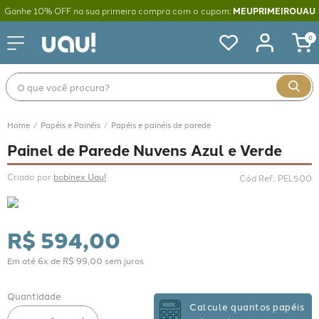
Ganhe 10% OFF na sua primeira compra com o cupom:
MEUPRIMEIROUAU
0
O que você procura?
Papéis e Painéis
Papéis e painéis de parede
Painel de Parede Nuvens Azul e Verde
Criado por 
bobinex Uau!
Cód Ref.
:
PEL500
R$
594
,
00
Em até
6
x de
R$
99
,
00
sem juros
Quantidade
Calcule quantos papéis