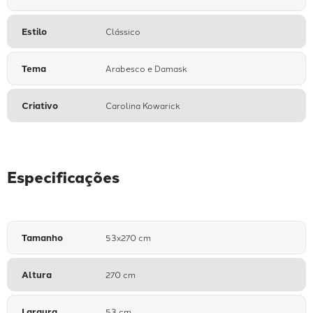
Estilo
Clássico
Tema
Arabesco e Damask
Criativo
Carolina Kowarick
Especificações
Tamanho
53x270 cm
Altura
270 cm
Largura
53 cm