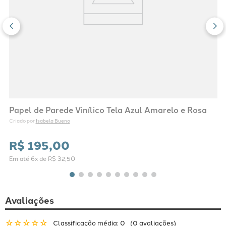
Papel de Parede Vinílico Tela Azul Amarelo e Rosa
Isabela Bueno
Criado por 
R$
195
,
00
Em até
6
x de
R$
32
,
50
Avaliações
☆
☆
☆
☆
☆
Classificação média: 0
(0 avaliações)