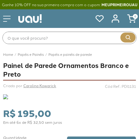
Ganhe 10% OFF na sua primeira compra com o cupom:
MEUPRIMEIROUAU
0
O que você procura?
Papéis e Painéis
Papéis e painéis de parede
Painel de Parede Ornamentos Branco e
Preto
Criado por 
Carolina Kowarick
Cód Ref.
:
PDI1131
R$
195
,
00
Em até
6
x de
R$
32
,
50
sem juros
Quantidade