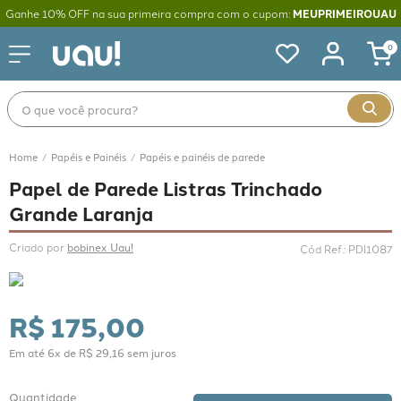
Ganhe 10% OFF na sua primeira compra com o cupom:
MEUPRIMEIROUAU
0
O que você procura?
Papéis e Painéis
Papéis e painéis de parede
Papel de Parede Listras Trinchado
Grande Laranja
Criado por 
bobinex Uau!
Cód Ref.
:
PDI1087
R$
175
,
00
Em até
6
x de
R$
29
,
16
sem juros
Quantidade