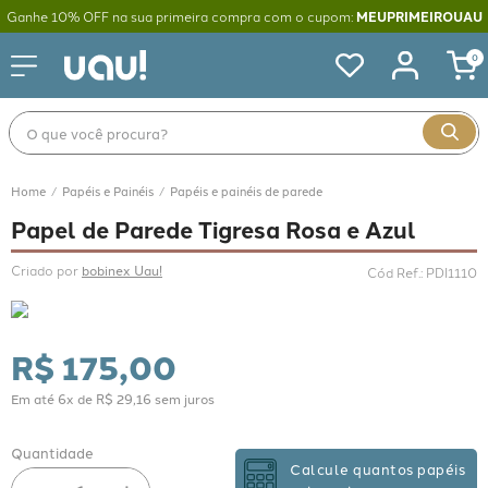
Ganhe 10% OFF na sua primeira compra com o cupom:
MEUPRIMEIROUAU
0
O que você procura?
Papéis e Painéis
Papéis e painéis de parede
Papel de Parede Tigresa Rosa e Azul
Criado por 
bobinex Uau!
Cód Ref.
:
PDI1110
R$
175
,
00
Em até
6
x de
R$
29
,
16
sem juros
Quantidade
Calcule quantos papéis