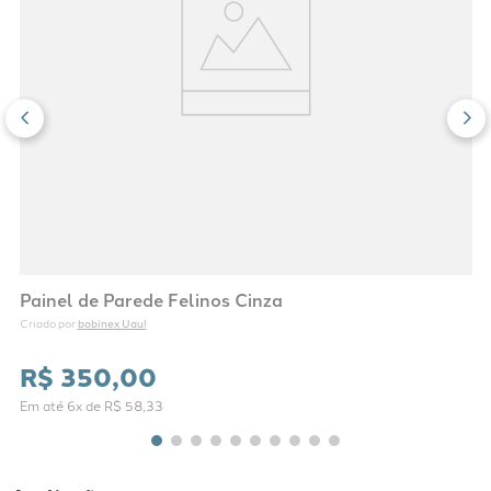
Painel de Parede Felinos Cinza
bobinex Uau!
Criado por 
R$
350
,
00
Em até
6
x de
R$
58
,
33