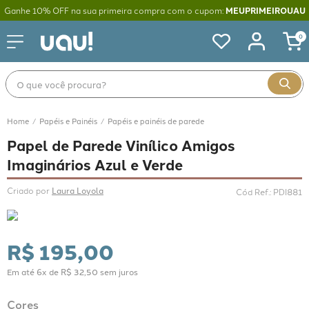
Ganhe 10% OFF na sua primeira compra com o cupom:
MEUPRIMEIROUAU
0
O que você procura?
Papéis e Painéis
Papéis e painéis de parede
Papel de Parede Vinílico Amigos
Imaginários Azul e Verde
Criado por 
Laura Loyola
Cód Ref.
:
PDI881
R$
195
,
00
Em até
6
x de
R$
32
,
50
sem juros
Cores