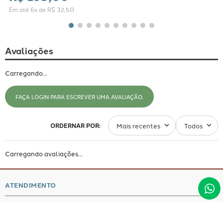
Em até
6
x de
R$
32
,
50
Avaliações
Carregando…
FAÇA LOGIN PARA ESCREVER UMA AVALIAÇÃO.
Mais recentes
Todos
Carregando avaliações…
ATENDIMENTO
SOBRE NÓS
whatsapp