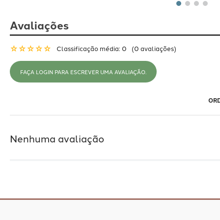
Avaliações
☆
☆
☆
☆
☆
Classificação média: 0
(0 avaliações)
FAÇA LOGIN PARA ESCREVER UMA AVALIAÇÃO.
Nenhuma avaliação