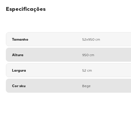
Especificações
Tamanho
52x950 cm
Altura
950 cm
Largura
52 cm
Cor sku
Bege