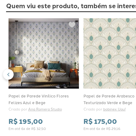
Quem viu este produto, também se intere
Papel de Parede Vinílico Flores
Papel de Parede Arabesco
Felizes Azul e Bege
Texturizado Verde e Bege
Criado por 
Ana Romera Studio
Criado por 
bobinex Uau!
R$
195
,
00
R$
175
,
00
Em até
6
x de
R$
32
,
50
Em até
6
x de
R$
29
,
16