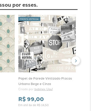
ssou por esses.
PRONTA ENTREGA
Papel de Parede Vin
Rosa e Amarelo
Criado por 
bobinex Ua
R$
159
,
00
Em até
6
x de
R$
26
,
50
Papel de Parede Vinilizado Placas
Urbano Bege e Cinza
Criado por 
bobinex Uau!
R$
99
,
00
Em até
6
x de
R$
16
,
50