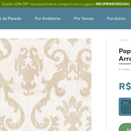
Ganhe 10% OFF na sua primeira compra com o cupom:
MEUPRIMEIROUAU
l de Parede
Por Ambiente
Por Temas
Por Estilo
Pap
Arr
Criado 
R
I