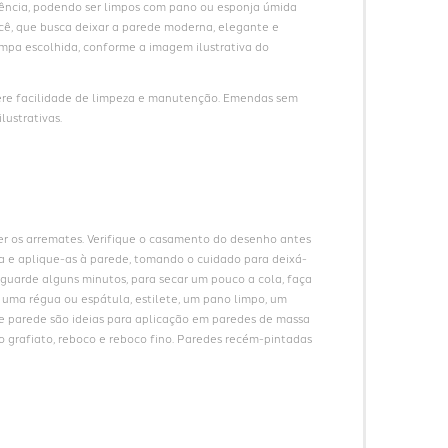
ncia, podendo ser limpos com pano ou esponja úmida 
ê, que busca deixar a parede moderna, elegante e 
pa escolhida, conforme a imagem ilustrativa do 
ere facilidade de limpeza e manutenção. Emendas sem 
lustrativas.
er os arremates. Verifique o casamento do desenho antes 
cha e aplique-as à parede, tomando o cuidado para deixá-
guarde alguns minutos, para secar um pouco a cola, faça 
e uma régua ou espátula, estilete, um pano limpo, um 
de parede são ideias para aplicação em paredes de massa 
o grafiato, reboco e reboco fino. Paredes recém-pintadas 