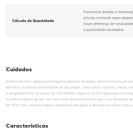
Para evitar perdas, a modulaç
alturas, evitando assim despe
Cálculo de Quantidade
haver diferença de tonalidade
a quantidade necessária.
Cuidados
Evite posicionar objetos pontiagudos próximo ao papel, assim evitando um poss
encostar os móveis diretamente no seu papel, como sofás, cadeiras, mesas, cab
o desgastamento do papel ou, até mesmo, rasgá-lo. Evite a exposição prolon
incidência direta do Sol, isto com toda certeza fará com que a cor do papel d
ser feita com um pano macio, umedecido em água e detergente neutro (não ut
Características