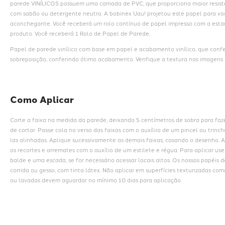
parede VINÍLICOS possuem uma camada de PVC, que proporciona maior resistê
com sabão ou detergente neutro. A bobinex Uau! projetou este papel para voc
aconchegante. Você receberá um rolo contínuo de papel impresso com a estam
produto. Você receberá 1 Rolo de Papel de Parede.
Papel de parede vinílico com base em papel e acabamento vinílico, que conf
sobreposição, conferindo ótimo acabamento. Verifique a textura nas imagens i
Como Aplicar
Corte a faixa na medida da parede, deixando 5 centímetros de sobra para faz
de cortar. Passe cola no verso das faixas com o auxíliio de um pincel ou trin
las alinhadas. Aplique sucessivamente as demais faixas, casando o desenho. A
os recortes e arremates com o auxílio de um estilete e régua. Para aplicar us
balde e uma escada, se for necessário acessar locais altos. Os nossos papéis 
corrida ou gesso, com tinta látex. Não aplicar em superfícies texturizadas com
ou lavadas devem aguardar no mínimo 10 dias para aplicação.