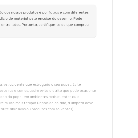
ão dos nossos produtos é por faixas e com diferentes
rdício de material pelo encaixe do desenho. Pode
 entre lotes. Portanto, certifique-se de que comprou
ível acidente que estragaria o seu papel. Evite 
eceiras e camas, assim evita o atrito que pode ocasionar 
gada do papel em ambientes mais quentes ou a 
ure muito mais tempo! Depois de colado, a limpeza deve 
ilize abrasivos ou produtos com solventes).