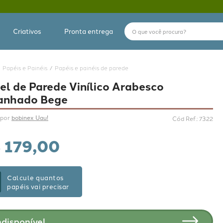
O que você procura?
Criativos
Pronta entrega
Papéis e Painéis
Papéis e painéis de parede
el de Parede Vinílico Arabesco
anhado Bege
por 
bobinex Uau!
Cód Ref.
:
7322
$
179
,
00
Calcule quantos
papéis vai precisar
ndisponível