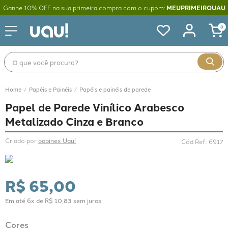
Ganhe 10% OFF na sua primeira compra com o cupom:
MEUPRIMEIROUAU
0
O que você procura?
Papéis e Painéis
Papéis e painéis de parede
Papel de Parede Vinílico Arabesco
Metalizado Cinza e Branco
Criado por 
bobinex Uau!
Cód Ref.
:
6917
R$
65
,
00
Em até
6
x de
R$
10
,
83
sem juros
Cores