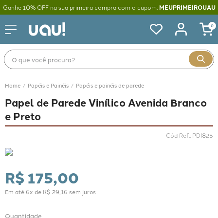
Ganhe 10% OFF na sua primeira compra com o cupom:
MEUPRIMEIROUAU
0
O que você procura?
Papéis e Painéis
Papéis e painéis de parede
Papel de Parede Vinílico Avenida Branco
e Preto
Cód Ref.
:
PDI825
R$
175
,
00
Em até
6
x de
R$
29
,
16
sem juros
Quantidade