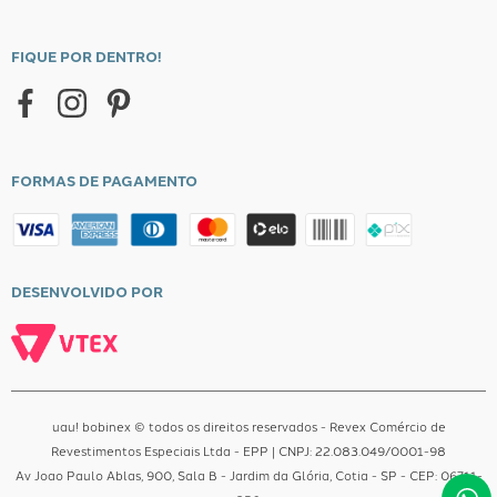
Política de Privacidade
Formas de Pagamento
FIQUE POR DENTRO!
Entrega
Central de Atendimento
FORMAS DE PAGAMENTO
DESENVOLVIDO POR
uau! bobinex © todos os direitos reservados - Revex Comércio de
Revestimentos Especiais Ltda - EPP | CNPJ: 22.083.049/0001-98
Av Joao Paulo Ablas, 900, Sala B - Jardim da Glória, Cotia - SP - CEP: 06711-