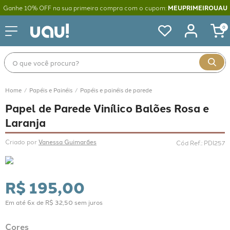
Ganhe 10% OFF na sua primeira compra com o cupom:
MEUPRIMEIROUAU
0
O que você procura?
Papéis e Painéis
Papéis e painéis de parede
Papel de Parede Vinílico Balões Rosa e
Laranja
Criado por 
Vanessa Guimarães
Cód Ref.
:
PDI257
R$
195
,
00
Em até
6
x de
R$
32
,
50
sem juros
Cores