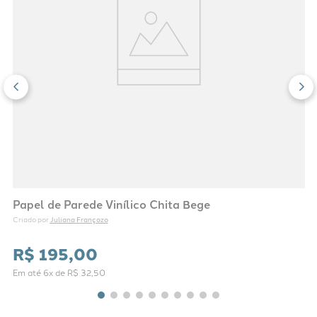
Papel de Parede Vinílico Chita Bege
Juliana Françozo
Criado por 
R$
195
,
00
Em até
6
x de
R$
32
,
50