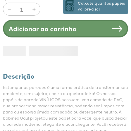
Calcule quantos papéis
－
＋
vai precisar
Adicionar ao carrinho
Descrição
Estampar as paredes é uma forma prática de transformar seu 
ambiente, sem sujeira, cheiro ou quebradeira! Os nossos 
papéis de parede VINÍLICOS possuem uma camada de PVC, 
que proporciona maior resistência, podendo ser limpos com 
pano ou esponja úmida com sabão ou detergente neutro. A 
bobinex Uau! projetou este papel para você, que busca deixar 
a parede moderna, elegante e aconchegante. Você receberá 
um rolo contínuo de papel impresso com a estampa 