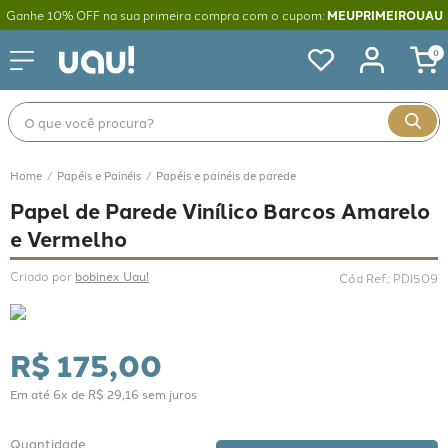
Ganhe 10% OFF na sua primeira compra com o cupom:
MEUPRIMEIROUAU
0
O que você procura?
Papéis e Painéis
Papéis e painéis de parede
Papel de Parede Vinílico Barcos Amarelo
e Vermelho
Criado por 
bobinex Uau!
Cód Ref.
:
PDI509
R$
175
,
00
Em até
6
x de
R$
29
,
16
sem juros
Quantidade