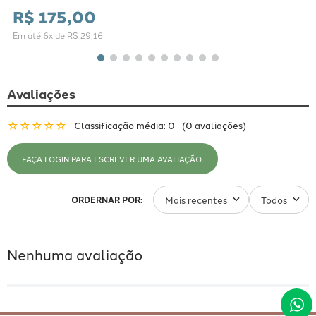
R$
175
,
00
Em até
6
x de
R$
29
,
16
Avaliações
☆
☆
☆
☆
☆
Classificação média: 0
(0 avaliações)
FAÇA LOGIN PARA ESCREVER UMA AVALIAÇÃO.
Mais recentes
Todos
Nenhuma avaliação