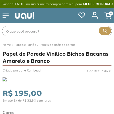
Ganhe 10% OFF na sua primeira compra com o cupom:
MEUPRIMEIROUAU
0
O que você procura?
Papéis e Painéis
Papéis e painéis de parede
Papel de Parede Vinílico Bichos Bacanas
Amarelo e Branco
Criado por 
Julie Rambaud
Cód Ref.
:
PDI631
R$
195
,
00
Em até
6
x de
R$
32
,
50
sem juros
Cores