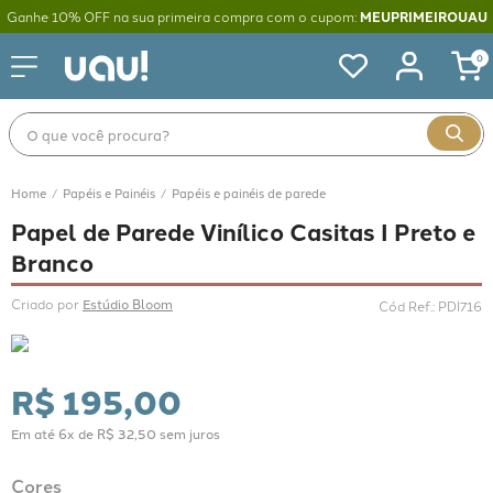
Ganhe 10% OFF na sua primeira compra com o cupom:
MEUPRIMEIROUAU
0
O que você procura?
Papéis e Painéis
Papéis e painéis de parede
Papel de Parede Vinílico Casitas I Preto e
Branco
Criado por 
Estúdio Bloom
Cód Ref.
:
PDI716
R$
195
,
00
Em até
6
x de
R$
32
,
50
sem juros
Cores