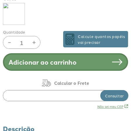
Quantidade
Calcule quantos papéis
－
＋
vai precisar
Adicionar ao carrinho
Não sei meu CEP
Descrição