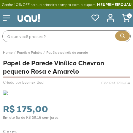
Ganhe 10% OFF na sua primeira compra com o cupom:
MEUPRIMEIROUAU
0
O que você procura?
Papéis e Painéis
Papéis e painéis de parede
Papel de Parede Vinílico Chevron
pequeno Rosa e Amarelo
Criado por 
bobinex Uau!
Cód Ref.
:
PDI264
R$
175
,
00
Em até
6
x de
R$
29
,
16
sem juros
Cores