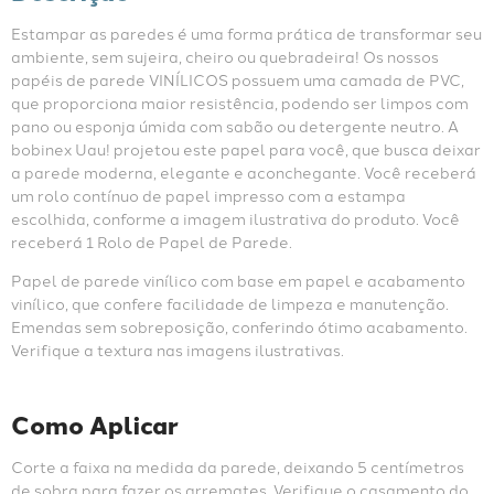
Estampar as paredes é uma forma prática de transformar seu 
ambiente, sem sujeira, cheiro ou quebradeira! Os nossos 
papéis de parede VINÍLICOS possuem uma camada de PVC, 
que proporciona maior resistência, podendo ser limpos com 
pano ou esponja úmida com sabão ou detergente neutro. A 
bobinex Uau! projetou este papel para você, que busca deixar 
a parede moderna, elegante e aconchegante. Você receberá 
um rolo contínuo de papel impresso com a estampa 
escolhida, conforme a imagem ilustrativa do produto. Você 
receberá 1 Rolo de Papel de Parede.
Papel de parede vinílico com base em papel e acabamento 
vinílico, que confere facilidade de limpeza e manutenção. 
Emendas sem sobreposição, conferindo ótimo acabamento. 
Verifique a textura nas imagens ilustrativas.
Como Aplicar
Corte a faixa na medida da parede, deixando 5 centímetros 
de sobra para fazer os arremates. Verifique o casamento do 