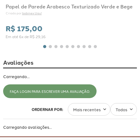
Papel de Parede Arabesco Texturizado Verde e Bege
bobinex Uau!
Criado por 
R$
175
,
00
Em até
6
x de
R$
29
,
16
Avaliações
Carregando…
FAÇA LOGIN PARA ESCREVER UMA AVALIAÇÃO.
Mais recentes
Todos
Carregando avaliações…