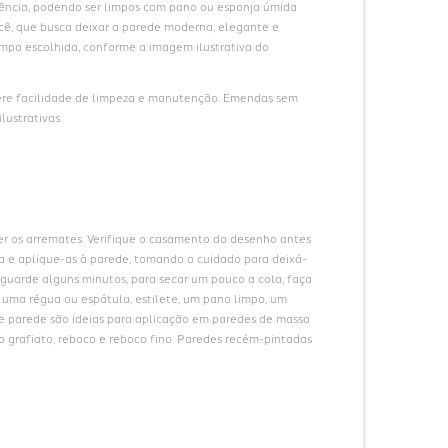
ncia, podendo ser limpos com pano ou esponja úmida 
ê, que busca deixar a parede moderna, elegante e 
pa escolhida, conforme a imagem ilustrativa do 
ere facilidade de limpeza e manutenção. Emendas sem 
lustrativas.
er os arremates. Verifique o casamento do desenho antes 
cha e aplique-as à parede, tomando o cuidado para deixá-
guarde alguns minutos, para secar um pouco a cola, faça 
e uma régua ou espátula, estilete, um pano limpo, um 
de parede são ideias para aplicação em paredes de massa 
o grafiato, reboco e reboco fino. Paredes recém-pintadas 