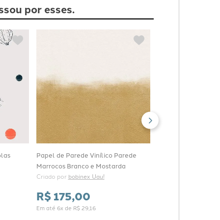
ssou por esses.
Papel de Parede Vin
Moderninhos Laranj
Criado por 
bobinex Ua
R$
175
,
00
Em até
6
x de
R$
29
,
16
olas
Papel de Parede Vinílico Parede
Marrocos Branco e Mostarda
Criado por 
bobinex Uau!
R$
175
,
00
Em até
6
x de
R$
29
,
16