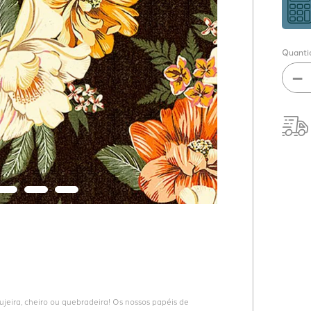
Quanti
－
eira, cheiro ou quebradeira! Os nossos papéis de 