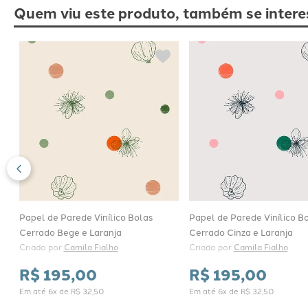
Quem viu este produto, também se intere
Papel de Parede Vinílico Bolas
Papel de Parede Vinílico B
Cerrado Bege e Laranja
Cerrado Cinza e Laranja
Criado por 
Camila Fialho
Criado por 
Camila Fialho
R$
195
,
00
R$
195
,
00
Em até
6
x de
R$
32
,
50
Em até
6
x de
R$
32
,
50