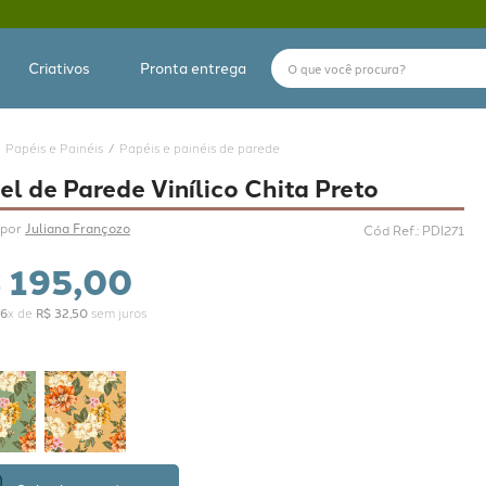
O que você procura?
Criativos
Pronta entrega
Papéis e Painéis
Papéis e painéis de parede
el de Parede Vinílico Chita Preto
por 
Juliana Françozo
Cód Ref.
:
PDI271
$
195
,
00
6
x de
R$
32
,
50
sem juros