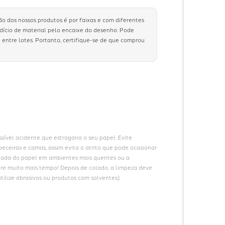
ão dos nossos produtos é por faixas e com diferentes
rdício de material pelo encaixe do desenho. Pode
 entre lotes. Portanto, certifique-se de que comprou
ível acidente que estragaria o seu papel. Evite 
eceiras e camas, assim evita o atrito que pode ocasionar 
gada do papel em ambientes mais quentes ou a 
ure muito mais tempo! Depois de colado, a limpeza deve 
ilize abrasivos ou produtos com solventes).