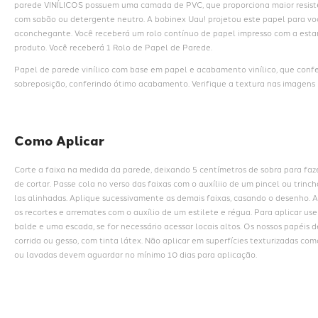
parede VINÍLICOS possuem uma camada de PVC, que proporciona maior resistê
com sabão ou detergente neutro. A bobinex Uau! projetou este papel para voc
aconchegante. Você receberá um rolo contínuo de papel impresso com a estam
produto. Você receberá 1 Rolo de Papel de Parede.
Papel de parede vinílico com base em papel e acabamento vinílico, que conf
sobreposição, conferindo ótimo acabamento. Verifique a textura nas imagens i
Como Aplicar
Corte a faixa na medida da parede, deixando 5 centímetros de sobra para faz
de cortar. Passe cola no verso das faixas com o auxíliio de um pincel ou trin
las alinhadas. Aplique sucessivamente as demais faixas, casando o desenho. A
os recortes e arremates com o auxílio de um estilete e régua. Para aplicar us
balde e uma escada, se for necessário acessar locais altos. Os nossos papéis 
corrida ou gesso, com tinta látex. Não aplicar em superfícies texturizadas com
ou lavadas devem aguardar no mínimo 10 dias para aplicação.