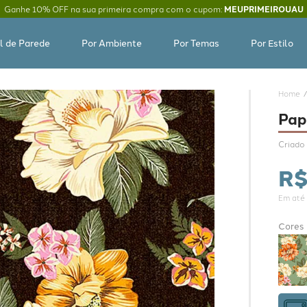
Ganhe 10% OFF na sua primeira compra com o cupom:
MEUPRIMEIROUAU
l de Parede
Por Ambiente
Por Temas
Por Estilo
Pap
Criado 
R
Em até
Cores