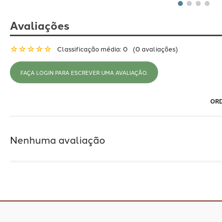
Avaliações
☆
☆
☆
☆
☆
Classificação média: 0
(0 avaliações)
FAÇA LOGIN PARA ESCREVER UMA AVALIAÇÃO.
Nenhuma avaliação