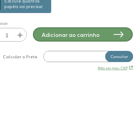
Calcule quantos
papéis vai precisar
dade
＋
Adicionar ao carrinho
Não sei meu CEP