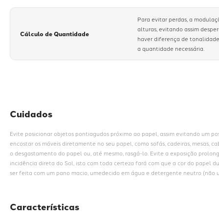
Para evitar perdas, a modulaç
alturas, evitando assim despe
Cálculo de Quantidade
haver diferença de tonalidade
a quantidade necessária.
Cuidados
Evite posicionar objetos pontiagudos próximo ao papel, assim evitando um poss
encostar os móveis diretamente no seu papel, como sofás, cadeiras, mesas, cab
o desgastamento do papel ou, até mesmo, rasgá-lo. Evite a exposição prolon
incidência direta do Sol, isto com toda certeza fará com que a cor do papel d
ser feita com um pano macio, umedecido em água e detergente neutro (não ut
Características