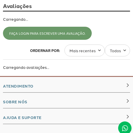
Avaliações
Carregando…
FAÇA LOGIN PARA ESCREVER UMA AVALIAÇÃO.
Mais recentes
Todos
Carregando avaliações…
ATENDIMENTO
SOBRE NÓS
whatsapp
seg à qui das 8h às 18h (exceto feriados)
AJUDA E SUPORTE
Quem Somos
sexta das 8h às 17h (exceto feriados)
Compra Segura