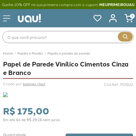
Ganhe 10% OFF na sua primeira compra com o cupom:
MEUPRIMEIROUAU
0
O que você procura?
Papéis e Painéis
Papéis e painéis de parede
Papel de Parede Vinílico Cimentos Cinza
e Branco
Criado por 
bobinex Uau!
Cód Ref.
:
PDI922
R$
175
,
00
Em até
6
x de
R$
29
,
16
sem juros
Quantidade