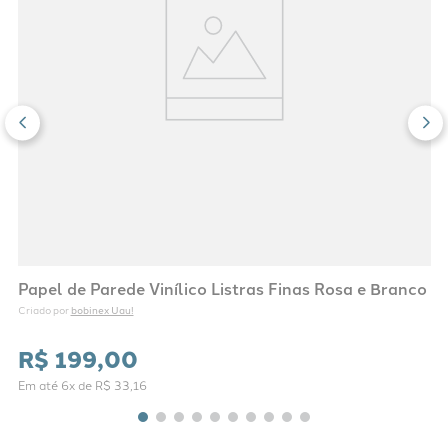
Papel de Parede Vinílico Listras Finas Rosa e Branco
bobinex Uau!
Criado por 
R$
199
,
00
Em até
6
x de
R$
33
,
16