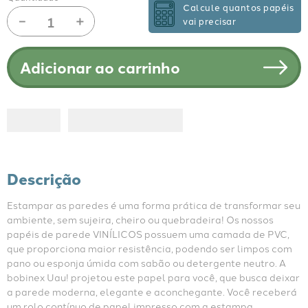
Calcule quantos papéis
－
＋
vai precisar
Adicionar ao carrinho
Descrição
Estampar as paredes é uma forma prática de transformar seu 
ambiente, sem sujeira, cheiro ou quebradeira! Os nossos 
papéis de parede VINÍLICOS possuem uma camada de PVC, 
que proporciona maior resistência, podendo ser limpos com 
pano ou esponja úmida com sabão ou detergente neutro. A 
bobinex Uau! projetou este papel para você, que busca deixar 
a parede moderna, elegante e aconchegante. Você receberá 
um rolo contínuo de papel impresso com a estampa 