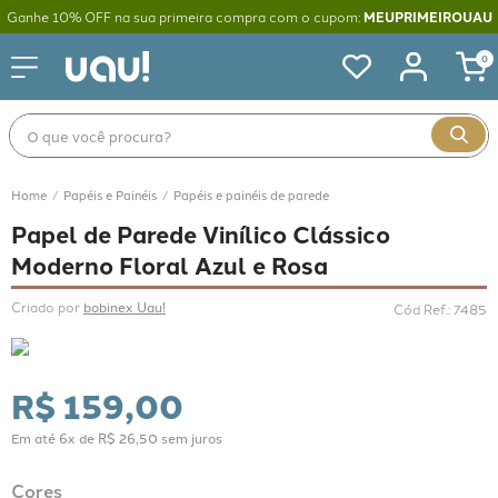
Ganhe 10% OFF na sua primeira compra com o cupom:
MEUPRIMEIROUAU
0
O que você procura?
Papéis e Painéis
Papéis e painéis de parede
Papel de Parede Vinílico Clássico
Moderno Floral Azul e Rosa
Criado por 
bobinex Uau!
Cód Ref.
:
7485
R$
159
,
00
Em até
6
x de
R$
26
,
50
sem juros
Cores