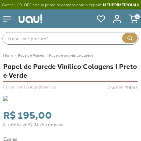
Ganhe 10% OFF na sua primeira compra com o cupom:
MEUPRIMEIROUAU
0
O que você procura?
Papéis e Painéis
Papéis e painéis de parede
Papel de Parede Vinílico Colagens I Preto
e Verde
Criado por 
Collage Botanical
Cód Ref.
:
PDI743
R$
195
,
00
Em até
6
x de
R$
32
,
50
sem juros
Cores