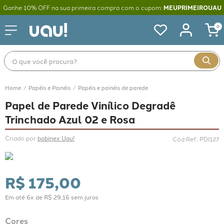
Ganhe 10% OFF na sua primeira compra com o cupom:
MEUPRIMEIROUAU
0
O que você procura?
Papéis e Painéis
Papéis e painéis de parede
Papel de Parede Vinílico Degradê
Trinchado Azul 02 e Rosa
Criado por 
bobinex Uau!
Cód Ref.
:
PDI127
R$
175
,
00
Em até
6
x de
R$
29
,
16
sem juros
Cores