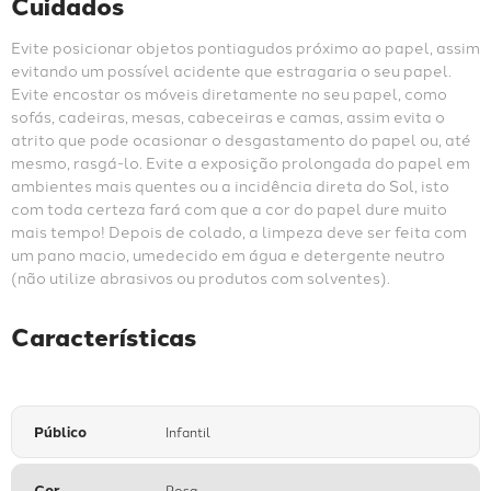
alturas, evitando assim desperdício de
Cálculo de
material pelo encaixe do desenho. Pode haver
Quantidade
diferença de tonalidade entre lotes. Portanto,
certifique-se de que comprou a quantidade
necessária.
Cuidados
Evite posicionar objetos pontiagudos próximo ao papel, assim 
evitando um possível acidente que estragaria o seu papel. 
Evite encostar os móveis diretamente no seu papel, como 
sofás, cadeiras, mesas, cabeceiras e camas, assim evita o 
atrito que pode ocasionar o desgastamento do papel ou, até 
mesmo, rasgá-lo. Evite a exposição prolongada do papel em 
ambientes mais quentes ou a incidência direta do Sol, isto 
com toda certeza fará com que a cor do papel dure muito 
mais tempo! Depois de colado, a limpeza deve ser feita com 
um pano macio, umedecido em água e detergente neutro 
(não utilize abrasivos ou produtos com solventes).