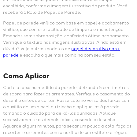
Descrição
Estampar as paredes é uma forma prática de transformar seu 
ambiente, sem sujeira, cheiro ou quebradeira! Os nossos 
papéis de parede VINÍLICOS possuem uma camada de PVC, 
que proporciona maior resistência, podendo ser limpos com 
pano ou esponja úmida com sabão ou detergente neutro. A 
bobinex Uau! projetou este papel para você, que busca deixar 
a parede moderna, elegante e aconchegante. Você receberá 
um rolo contínuo de papel impresso com a estampa 
escolhida, conforme a imagem ilustrativa do produto. Você 
receberá 1 Rolo de Papel de Parede.
Papel de parede vinílico com base em papel e acabamento 
vinílico, que confere facilidade de limpeza e manutenção. 
Emendas sem sobreposição, conferindo ótimo acabamento. 
Verifique a textura nas imagens ilustrativas. Ainda está em 
dúvida? Veja outros modelos de 
papel decorativo para 
parede
 e escolha o que mais combina com seu estilo.
Como Aplicar