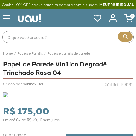
Ganhe 10% OFF na sua primeira compra com o cupom:
MEUPRIMEIROUAU
0
O que você procura?
Papéis e Painéis
Papéis e painéis de parede
Papel de Parede Vinílico Degradê
Trinchado Rosa 04
Criado por 
bobinex Uau!
Cód Ref.
:
PDI131
R$
175
,
00
Em até
6
x de
R$
29
,
16
sem juros
Cores