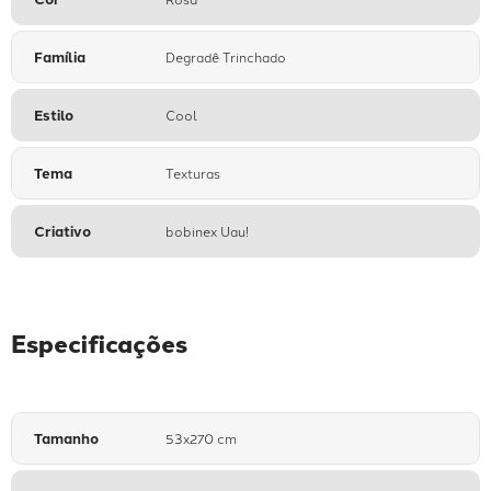
Características
Público
Infantil
Cor
Rosa
Família
Degradê Trinchado
Estilo
Cool
Tema
Texturas
Criativo
bobinex Uau!