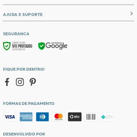
Papel de Parede Vinílico Ripa Cinza
bobinex Uau!
Criado por 
R$
169
,
00
Em até
6
x de
R$
28
,
16
Avaliações
Carregando…
FAÇA LOGIN PARA ESCREVER UMA AVALIAÇÃO.
Mais recentes
Todos