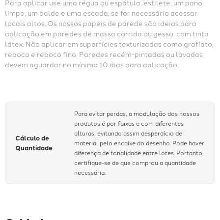
Corte a faixa na medida da parede, deixando 5 centímetros 
de sobra para fazer os arremates. Verifique o casamento do 
desenho antes de cortar. Passe cola no verso das faixas com 
o auxíliio de um pincel ou trincha e aplique-as à parede, 
tomando o cuidado para deixá-las alinhadas. Aplique 
sucessivamente as demais faixas, casando o desenho. 
Aguarde alguns minutos, para secar um pouco a cola, faça os 
recortes e arremates com o auxílio de um estilete e régua. 
Para aplicar use uma régua ou espátula, estilete, um pano 
limpo, um balde e uma escada, se for necessário acessar 
locais altos. Os nossos papéis de parede são ideias para 
aplicação em paredes de massa corrida ou gesso, com tinta 
látex. Não aplicar em superfícies texturizadas como grafiato, 
reboco e reboco fino. Paredes recém-pintadas ou lavadas 
devem aguardar no mínimo 10 dias para aplicação.
Para evitar perdas, a modulação dos nossos
produtos é por faixas e com diferentes