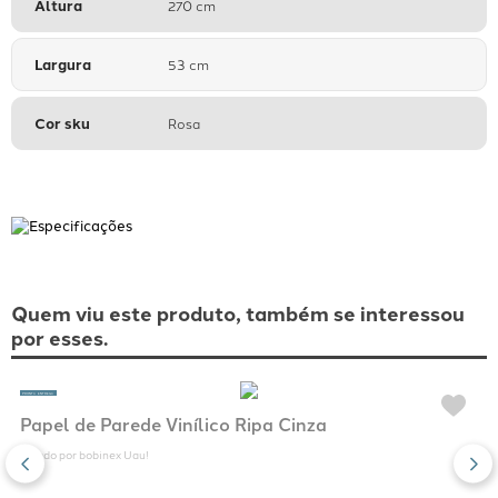
Especificações
Tamanho
53x270 cm
Altura
270 cm
Largura
53 cm
Cor sku
Rosa