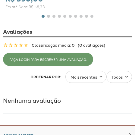
Em até
6
x de
R$
58
,
33
Avaliações
☆
☆
☆
☆
☆
Classificação média: 0
(0 avaliações)
FAÇA LOGIN PARA ESCREVER UMA AVALIAÇÃO.
Mais recentes
Todos
Nenhuma avaliação