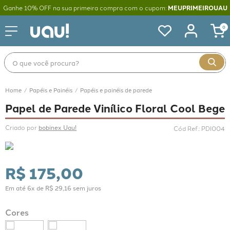
Ganhe 10% OFF na sua primeira compra com o cupom:
MEUPRIMEIROUAU
0
O que você procura?
Papéis e Painéis
Papéis e painéis de parede
Papel de Parede Vinílico Floral Cool Bege
Criado por 
bobinex Uau!
Cód Ref.
:
PDI004
R$
175
,
00
Em até
6
x de
R$
29
,
16
sem juros
Cores