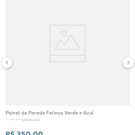
Painel de Parede Felinos Verde e Azul
bobinex Uau!
Criado por 
R$
350
,
00