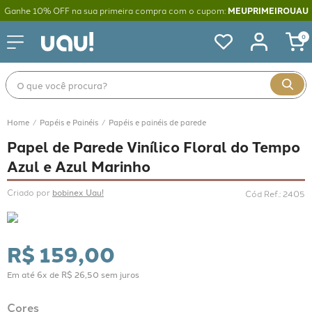
Ganhe 10% OFF na sua primeira compra com o cupom:
MEUPRIMEIROUAU
0
O que você procura?
Papéis e Painéis
Papéis e painéis de parede
Papel de Parede Vinílico Floral do Tempo
Azul e Azul Marinho
Criado por 
bobinex Uau!
Cód Ref.
:
2405
R$
159
,
00
Em até
6
x de
R$
26
,
50
sem juros
Cores