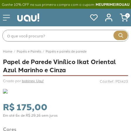
Ganhe 10% OFF na sua primeira compra com o cupom:
MEUPRIMEIROUAU
0
O que você procura?
Papéis e Painéis
Papéis e painéis de parede
Papel de Parede Vinílico Ikat Oriental
Azul Marinho e Cinza
Criado por 
bobinex Uau!
Cód Ref.
:
PDI423
R$
175
,
00
Em até
6
x de
R$
29
,
16
sem juros
Cores