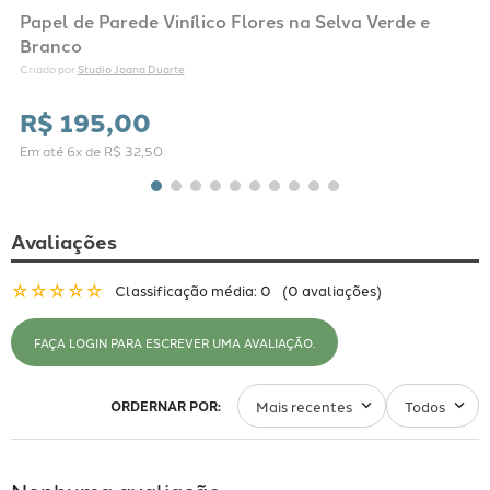
Papel de Parede Vinílico Flores na Selva Verde e
Branco
Studio Joana Duarte
Criado por 
R$
195
,
00
Em até
6
x de
R$
32
,
50
Avaliações
☆
☆
☆
☆
☆
Classificação média: 0
(0 avaliações)
FAÇA LOGIN PARA ESCREVER UMA AVALIAÇÃO.
Mais recentes
Todos