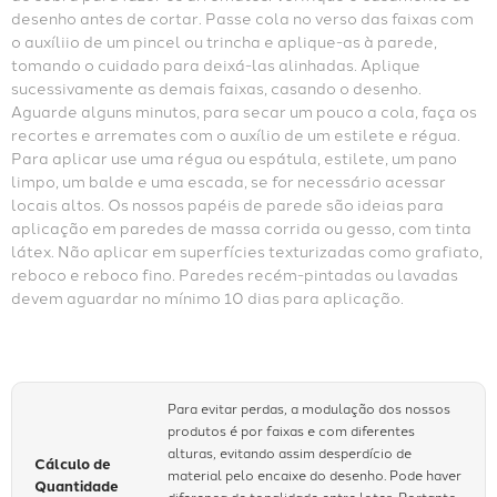
desenho antes de cortar. Passe cola no verso das faixas com 
o auxíliio de um pincel ou trincha e aplique-as à parede, 
tomando o cuidado para deixá-las alinhadas. Aplique 
sucessivamente as demais faixas, casando o desenho. 
Aguarde alguns minutos, para secar um pouco a cola, faça os 
recortes e arremates com o auxílio de um estilete e régua. 
Para aplicar use uma régua ou espátula, estilete, um pano 
limpo, um balde e uma escada, se for necessário acessar 
locais altos. Os nossos papéis de parede são ideias para 
aplicação em paredes de massa corrida ou gesso, com tinta 
látex. Não aplicar em superfícies texturizadas como grafiato, 
reboco e reboco fino. Paredes recém-pintadas ou lavadas 
devem aguardar no mínimo 10 dias para aplicação.
Para evitar perdas, a modulação dos nossos
produtos é por faixas e com diferentes
alturas, evitando assim desperdício de
Cálculo de
material pelo encaixe do desenho. Pode haver
Quantidade
diferença de tonalidade entre lotes. Portanto,