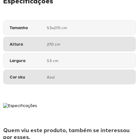
Especificações
Tamanho
53x270 cm
Altura
270 cm
Largura
53 cm
Cor sku
Azul
Quem viu este produto, também se interessou
por esses.