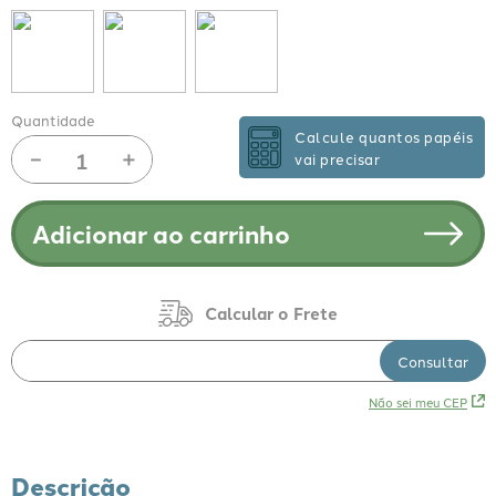
Quantidade
Calcule quantos papéis
－
＋
vai precisar
Adicionar ao carrinho
Não sei meu CEP
Descrição