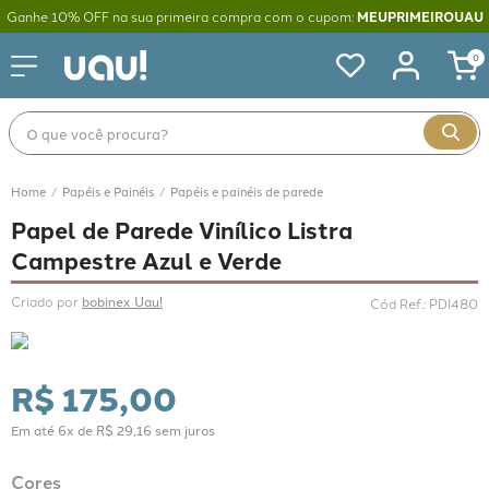
Ganhe 10% OFF na sua primeira compra com o cupom:
MEUPRIMEIROUAU
0
O que você procura?
Papéis e Painéis
Papéis e painéis de parede
Papel de Parede Vinílico Listra
Campestre Azul e Verde
Criado por 
bobinex Uau!
Cód Ref.
:
PDI480
R$
175
,
00
Em até
6
x de
R$
29
,
16
sem juros
Cores