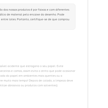
ão dos nossos produtos é por faixas e com diferentes
rdício de material pelo encaixe do desenho. Pode
 entre lotes. Portanto, certifique-se de que comprou
ível acidente que estragaria o seu papel. Evite 
eceiras e camas, assim evita o atrito que pode ocasionar 
gada do papel em ambientes mais quentes ou a 
ure muito mais tempo! Depois de colado, a limpeza deve 
ilize abrasivos ou produtos com solventes).