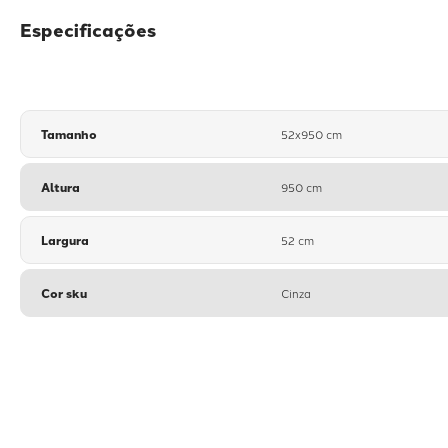
Especificações
Tamanho
52x950 cm
Altura
950 cm
Largura
52 cm
Cor sku
Cinza