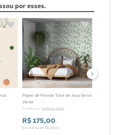
ssou por esses.
Papel de Parede Vin
Tartan Bege e Azul
Criado por 
bobinex Ua
R$
175
,
00
Em até
6
x de
R$
29
,
16
olas
Papel de Parede Toile de Jouy Selva
Verde
Criado por 
bobinex Uau!
R$
175
,
00
Em até
6
x de
R$
29
,
16