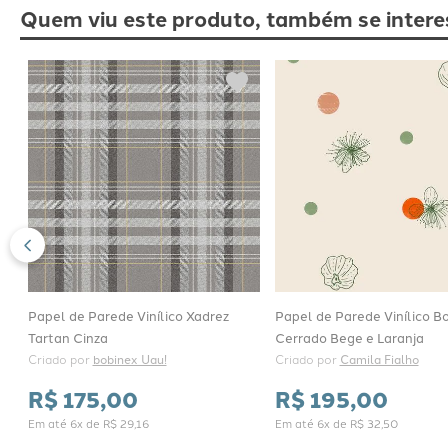
Quem viu este produto, também se intere
Papel de Parede Vinílico Xadrez
Papel de Parede Vinílico B
Tartan Cinza
Cerrado Bege e Laranja
Criado por 
bobinex Uau!
Criado por 
Camila Fialho
R$
175
,
00
R$
195
,
00
Em até
6
x de
R$
29
,
16
Em até
6
x de
R$
32
,
50