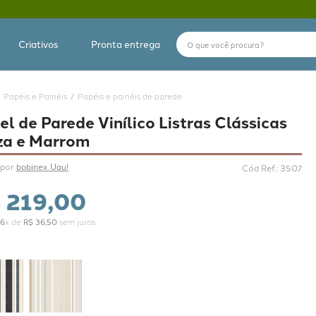
O que você procura?
Criativos
Pronta entrega
Papéis e Painéis
Papéis e painéis de parede
el de Parede Vinílico Listras Clássicas
za e Marrom
por 
bobinex Uau!
Cód Ref.
:
3507
$
219
,
00
6
x de
R$
36
,
50
sem juros