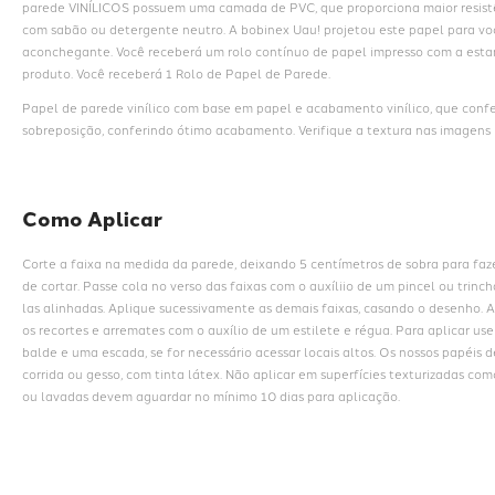
parede VINÍLICOS possuem uma camada de PVC, que proporciona maior resistê
com sabão ou detergente neutro. A bobinex Uau! projetou este papel para voc
aconchegante. Você receberá um rolo contínuo de papel impresso com a estam
produto. Você receberá 1 Rolo de Papel de Parede.
Papel de parede vinílico com base em papel e acabamento vinílico, que conf
sobreposição, conferindo ótimo acabamento. Verifique a textura nas imagens i
Como Aplicar
Corte a faixa na medida da parede, deixando 5 centímetros de sobra para faz
de cortar. Passe cola no verso das faixas com o auxíliio de um pincel ou trin
las alinhadas. Aplique sucessivamente as demais faixas, casando o desenho. A
os recortes e arremates com o auxílio de um estilete e régua. Para aplicar us
balde e uma escada, se for necessário acessar locais altos. Os nossos papéis 
corrida ou gesso, com tinta látex. Não aplicar em superfícies texturizadas com
ou lavadas devem aguardar no mínimo 10 dias para aplicação.