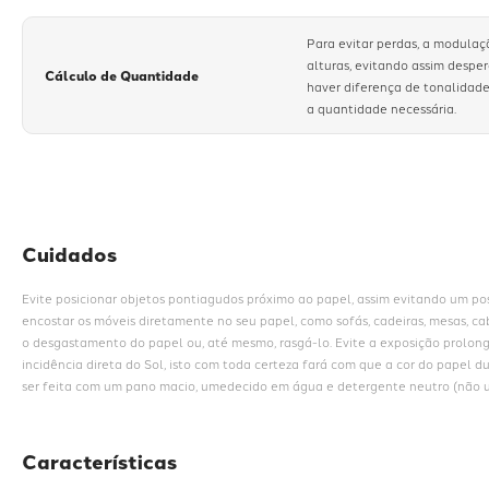
Para evitar perdas, a modulaç
alturas, evitando assim despe
Cálculo de Quantidade
haver diferença de tonalidade
a quantidade necessária.
Cuidados
Evite posicionar objetos pontiagudos próximo ao papel, assim evitando um poss
encostar os móveis diretamente no seu papel, como sofás, cadeiras, mesas, cab
o desgastamento do papel ou, até mesmo, rasgá-lo. Evite a exposição prolon
incidência direta do Sol, isto com toda certeza fará com que a cor do papel d
ser feita com um pano macio, umedecido em água e detergente neutro (não ut
Características