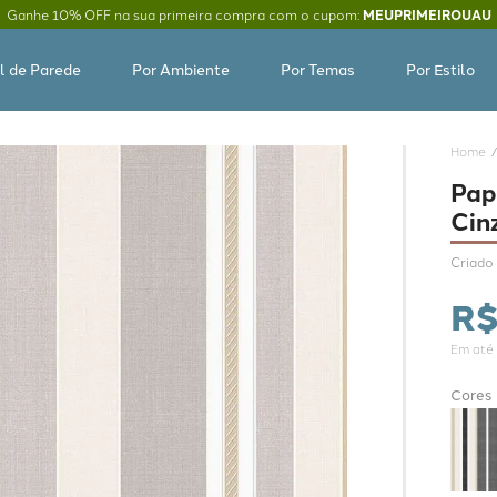
Ganhe 10% OFF na sua primeira compra com o cupom:
MEUPRIMEIROUAU
l de Parede
Por Ambiente
Por Temas
Por Estilo
Pap
Cin
Criado 
R
Em até
Cores