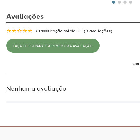
Avaliações
☆
☆
☆
☆
☆
Classificação média: 0
(0 avaliações)
FAÇA LOGIN PARA ESCREVER UMA AVALIAÇÃO.
Nenhuma avaliação