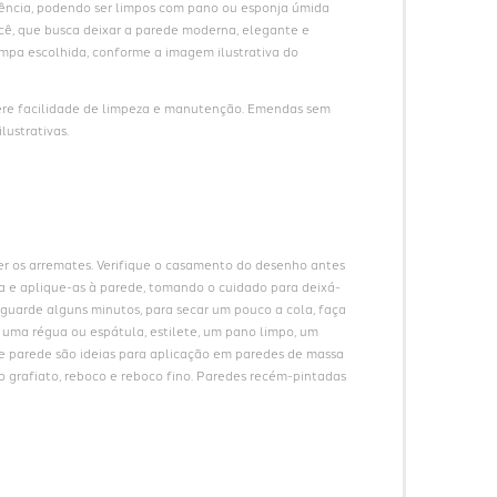
ncia, podendo ser limpos com pano ou esponja úmida 
ê, que busca deixar a parede moderna, elegante e 
pa escolhida, conforme a imagem ilustrativa do 
ere facilidade de limpeza e manutenção. Emendas sem 
lustrativas.
er os arremates. Verifique o casamento do desenho antes 
cha e aplique-as à parede, tomando o cuidado para deixá-
guarde alguns minutos, para secar um pouco a cola, faça 
e uma régua ou espátula, estilete, um pano limpo, um 
de parede são ideias para aplicação em paredes de massa 
o grafiato, reboco e reboco fino. Paredes recém-pintadas 