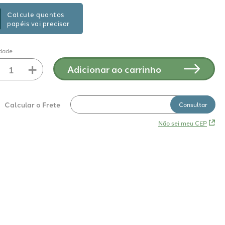
Calcule quantos
papéis vai precisar
dade
＋
Adicionar ao carrinho
Não sei meu CEP