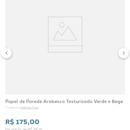
Papel de Parede Arabesco Texturizado Verde e Bege
bobinex Uau!
Criado por 
R$
175
,
00
Em até
6
x de
R$
29
,
16