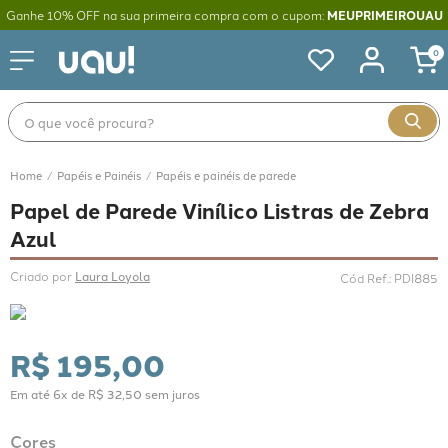
Ganhe 10% OFF na sua primeira compra com o cupom:
MEUPRIMEIROUAU
0
O que você procura?
Papéis e Painéis
Papéis e painéis de parede
Papel de Parede Vinílico Listras de Zebra
Azul
Criado por 
Laura Loyola
Cód Ref.
:
PDI885
R$
195
,
00
Em até
6
x de
R$
32
,
50
sem juros
Cores