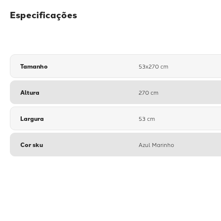
Especificações
Tamanho
53x270 cm
Altura
270 cm
Largura
53 cm
Cor sku
Azul Marinho