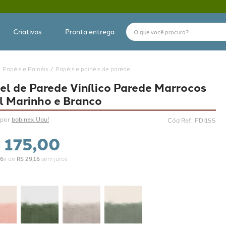
O que você procura?
Criativos
Pronta entrega
Papéis e Painéis
Papéis e painéis de parede
el de Parede Vinílico Parede Marrocos
l Marinho e Branco
por 
bobinex Uau!
Cód Ref.
:
PDI155
$
175
,
00
6
x de
R$
29
,
16
sem juros