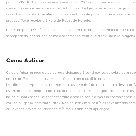
parede VINÍLICOS possuem uma camada de PVC, que proporciona maior resistê
com sabão ou detergente neutro. A bobinex Uau! projetou este papel para voc
aconchegante. Você receberá um rolo contínuo de papel impresso com a estam
produto. Você receberá 1 Rolo de Papel de Parede.
Papel de parede vinílico com base em papel e acabamento vinílico, que conf
sobreposição, conferindo ótimo acabamento. Verifique a textura nas imagens i
Como Aplicar
Corte a faixa na medida da parede, deixando 5 centímetros de sobra para faz
de cortar. Passe cola no verso das faixas com o auxíliio de um pincel ou trin
las alinhadas. Aplique sucessivamente as demais faixas, casando o desenho. A
os recortes e arremates com o auxílio de um estilete e régua. Para aplicar us
balde e uma escada, se for necessário acessar locais altos. Os nossos papéis 
corrida ou gesso, com tinta látex. Não aplicar em superfícies texturizadas com
ou lavadas devem aguardar no mínimo 10 dias para aplicação.