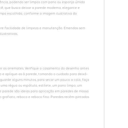
ncia, podendo ser limpos com pano ou esponja úmida 
ê, que busca deixar a parede moderna, elegante e 
pa escolhida, conforme a imagem ilustrativa do 
ere facilidade de limpeza e manutenção. Emendas sem 
lustrativas.
er os arremates. Verifique o casamento do desenho antes 
cha e aplique-as à parede, tomando o cuidado para deixá-
guarde alguns minutos, para secar um pouco a cola, faça 
e uma régua ou espátula, estilete, um pano limpo, um 
de parede são ideias para aplicação em paredes de massa 
o grafiato, reboco e reboco fino. Paredes recém-pintadas 