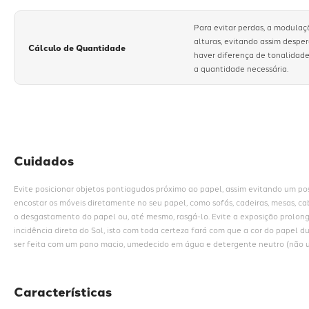
Para evitar perdas, a modulaç
alturas, evitando assim despe
Cálculo de Quantidade
haver diferença de tonalidade
a quantidade necessária.
Cuidados
Evite posicionar objetos pontiagudos próximo ao papel, assim evitando um poss
encostar os móveis diretamente no seu papel, como sofás, cadeiras, mesas, cab
o desgastamento do papel ou, até mesmo, rasgá-lo. Evite a exposição prolon
incidência direta do Sol, isto com toda certeza fará com que a cor do papel d
ser feita com um pano macio, umedecido em água e detergente neutro (não ut
Características