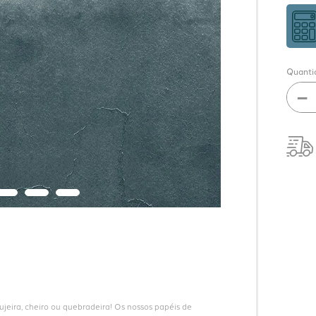
Quanti
－
eira, cheiro ou quebradeira! Os nossos papéis de 