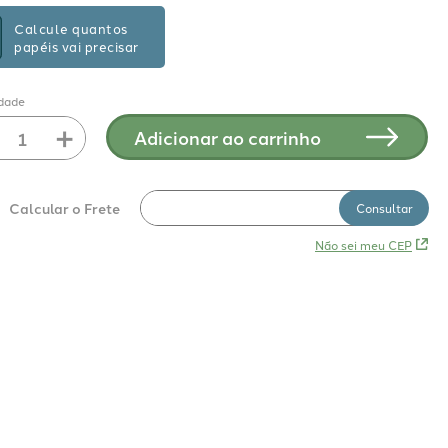
Calcule quantos
papéis vai precisar
dade
＋
Adicionar ao carrinho
Não sei meu CEP