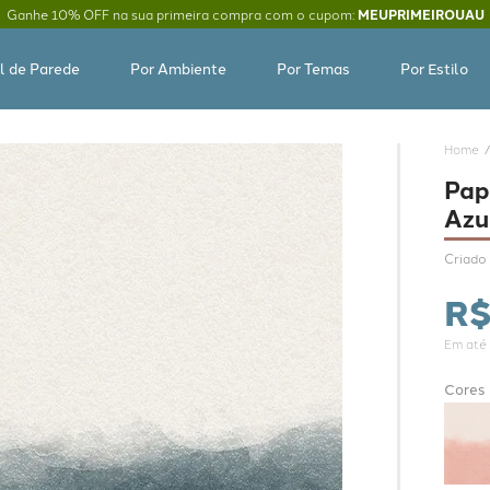
Ganhe 10% OFF na sua primeira compra com o cupom:
MEUPRIMEIROUAU
l de Parede
Por Ambiente
Por Temas
Por Estilo
Pap
Azu
Criado 
R
Em até
Cores