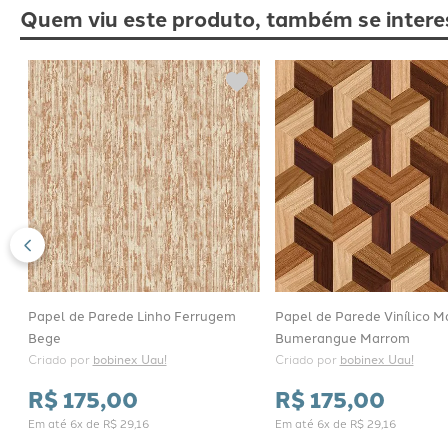
Quem viu este produto, também se intere
Papel de Parede Linho Ferrugem
Papel de Parede Vinílico M
Bege
Bumerangue Marrom
Criado por 
bobinex Uau!
Criado por 
bobinex Uau!
R$
175
,
00
R$
175
,
00
Em até
6
x de
R$
29
,
16
Em até
6
x de
R$
29
,
16