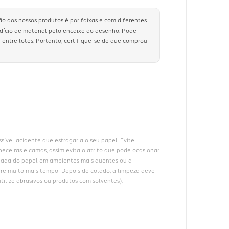
ão dos nossos produtos é por faixas e com diferentes
rdício de material pelo encaixe do desenho. Pode
 entre lotes. Portanto, certifique-se de que comprou
ível acidente que estragaria o seu papel. Evite 
eceiras e camas, assim evita o atrito que pode ocasionar 
gada do papel em ambientes mais quentes ou a 
ure muito mais tempo! Depois de colado, a limpeza deve 
ilize abrasivos ou produtos com solventes).