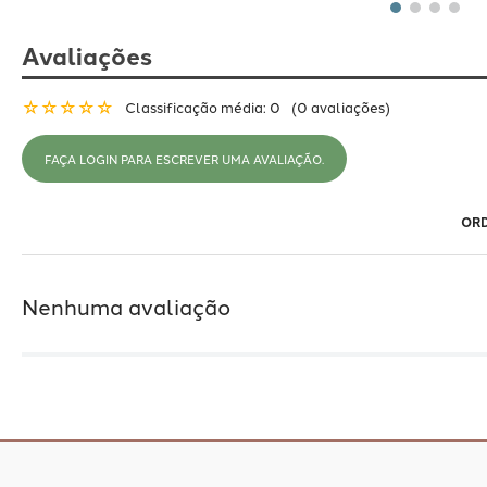
Avaliações
☆
☆
☆
☆
☆
Classificação média: 0
(0 avaliações)
FAÇA LOGIN PARA ESCREVER UMA AVALIAÇÃO.
Nenhuma avaliação