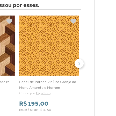
ssou por esses.
Papel de Parede Vin
Geométrico Cubos 
Cinza
Criado por 
bobinex Ua
R$
175
,
00
Em até
6
x de
R$
29
,
16
adeira
Papel de Parede Vinílico Granja da
Manu Amarelo e Marrom
Criado por 
Ciça Saro
R$
195
,
00
Em até
6
x de
R$
32
,
50