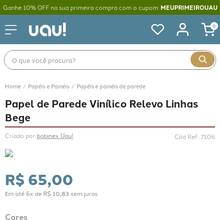
Ganhe 10% OFF na sua primeira compra com o cupom:
MEUPRIMEIROUAU
0
O que você procura?
Papéis e Painéis
Papéis e painéis de parede
Papel de Parede Vinílico Relevo Linhas
Bege
Criado por 
bobinex Uau!
Cód Ref.
:
7106
R$
65
,
00
Em até
6
x de
R$
10
,
83
sem juros
Cores