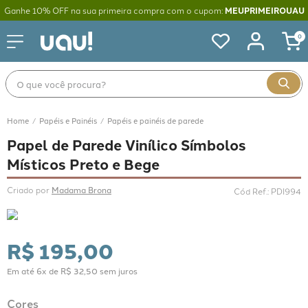
Ganhe 10% OFF na sua primeira compra com o cupom:
MEUPRIMEIROUAU
0
O que você procura?
Papéis e Painéis
Papéis e painéis de parede
Papel de Parede Vinílico Símbolos
Místicos Preto e Bege
Criado por 
Madama Brona
Cód Ref.
:
PDI994
R$
195
,
00
Em até
6
x de
R$
32
,
50
sem juros
Cores