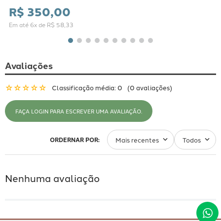
R$
350
,
00
Em até
6
x de
R$
58
,
33
Avaliações
☆
☆
☆
☆
☆
Classificação média: 0
(0 avaliações)
FAÇA LOGIN PARA ESCREVER UMA AVALIAÇÃO.
Mais recentes
Todos
Nenhuma avaliação