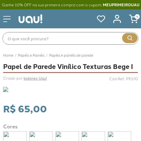
Ganhe 10% OFF na sua primeira compra com o cupom:
MEUPRIMEIROUAU
0
O que você procura?
Papéis e Painéis
Papéis e painéis de parede
Papel de Parede Vinílico Texturas Bege I
Criado por 
bobinex Uau!
Cód Ref.
:
PP170
R$
65
,
00
Cores