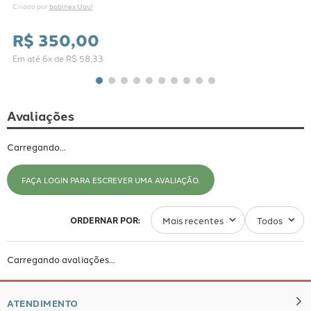
bobinex Uau!
Criado por 
R$
350
,
00
Em até
6
x de
R$
58
,
33
Avaliações
Carregando…
FAÇA LOGIN PARA ESCREVER UMA AVALIAÇÃO.
Mais recentes
Todos
Carregando avaliações…
ATENDIMENTO