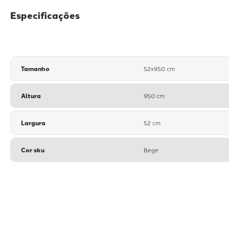
Especificações
Tamanho
52x950 cm
Altura
950 cm
Largura
52 cm
Cor sku
Bege