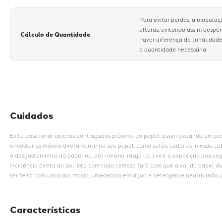
Para evitar perdas, a modulaç
alturas, evitando assim despe
Cálculo de Quantidade
haver diferença de tonalidade
a quantidade necessária.
Cuidados
Evite posicionar objetos pontiagudos próximo ao papel, assim evitando um poss
encostar os móveis diretamente no seu papel, como sofás, cadeiras, mesas, cab
o desgastamento do papel ou, até mesmo, rasgá-lo. Evite a exposição prolon
incidência direta do Sol, isto com toda certeza fará com que a cor do papel d
ser feita com um pano macio, umedecido em água e detergente neutro (não ut
Características