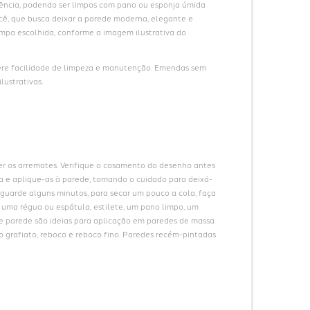
ncia, podendo ser limpos com pano ou esponja úmida 
ê, que busca deixar a parede moderna, elegante e 
pa escolhida, conforme a imagem ilustrativa do 
ere facilidade de limpeza e manutenção. Emendas sem 
lustrativas.
er os arremates. Verifique o casamento do desenho antes 
cha e aplique-as à parede, tomando o cuidado para deixá-
guarde alguns minutos, para secar um pouco a cola, faça 
e uma régua ou espátula, estilete, um pano limpo, um 
de parede são ideias para aplicação em paredes de massa 
o grafiato, reboco e reboco fino. Paredes recém-pintadas 