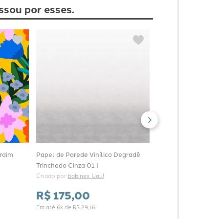
ssou por esses.
Papel de Parede Vin
Trinchado Azul 04 e
Criado por 
bobinex Ua
R$
175
,
00
Em até
6
x de
R$
29
,
16
ardim
Papel de Parede Vinílico Degradê
Trinchado Cinza 01 I
Criado por 
bobinex Uau!
R$
175
,
00
Em até
6
x de
R$
29
,
16