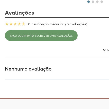
Avaliações
☆
☆
☆
☆
☆
Classificação média: 0
(0 avaliações)
FAÇA LOGIN PARA ESCREVER UMA AVALIAÇÃO.
Nenhuma avaliação