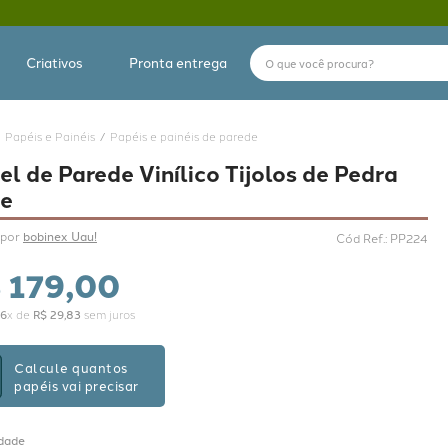
O que você procura?
Criativos
Pronta entrega
Papéis e Painéis
Papéis e painéis de parede
el de Parede Vinílico Tijolos de Pedra
e
por 
bobinex Uau!
Cód Ref.
:
PP224
$
179
,
00
6
x de
R$
29
,
83
sem juros
Calcule quantos
papéis vai precisar
dade