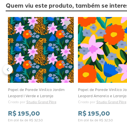
Quem viu este produto, também se intere
Papel de Parede Vinílico Jardim
Papel de Parede Vinílico J
Leopard I Verde e Laranja
Leopard Amarelo e Laranja
Criado por 
Studio Grand Père
Criado por 
Studio Grand Père
R$
195
,
00
R$
195
,
00
Em até
6
x de
R$
32
,
50
Em até
6
x de
R$
32
,
50