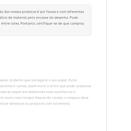
ão dos nossos produtos é por faixas e com diferentes
rdício de material pelo encaixe do desenho. Pode
 entre lotes. Portanto, certifique-se de que comprou
ível acidente que estragaria o seu papel. Evite 
eceiras e camas, assim evita o atrito que pode ocasionar 
gada do papel em ambientes mais quentes ou a 
ure muito mais tempo! Depois de colado, a limpeza deve 
ilize abrasivos ou produtos com solventes).