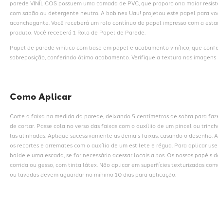
parede VINÍLICOS possuem uma camada de PVC, que proporciona maior resistê
com sabão ou detergente neutro. A bobinex Uau! projetou este papel para voc
aconchegante. Você receberá um rolo contínuo de papel impresso com a estam
produto. Você receberá 1 Rolo de Papel de Parede.
Papel de parede vinílico com base em papel e acabamento vinílico, que conf
sobreposição, conferindo ótimo acabamento. Verifique a textura nas imagens i
Como Aplicar
Corte a faixa na medida da parede, deixando 5 centímetros de sobra para faz
de cortar. Passe cola no verso das faixas com o auxíliio de um pincel ou trin
las alinhadas. Aplique sucessivamente as demais faixas, casando o desenho. A
os recortes e arremates com o auxílio de um estilete e régua. Para aplicar us
balde e uma escada, se for necessário acessar locais altos. Os nossos papéis 
corrida ou gesso, com tinta látex. Não aplicar em superfícies texturizadas com
ou lavadas devem aguardar no mínimo 10 dias para aplicação.