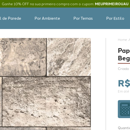
Ganhe 10% OFF na sua primeira compra com o cupom:
MEUPRIMEIROUAU
l de Parede
Por Ambiente
Por Temas
Por Estilo
Pap
Beg
Criado 
R
Em até
Quanti