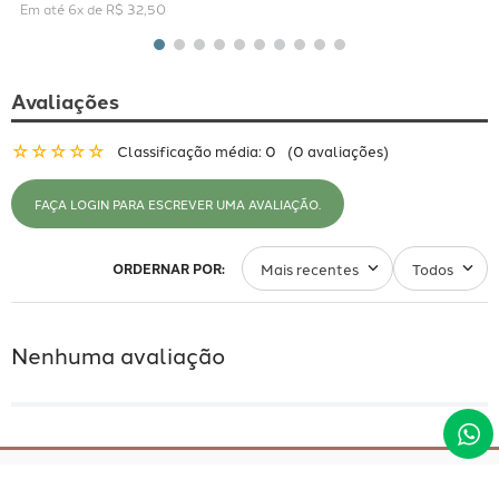
Em até
6
x de
R$
32
,
50
Avaliações
☆
☆
☆
☆
☆
Classificação média: 0
(0 avaliações)
FAÇA LOGIN PARA ESCREVER UMA AVALIAÇÃO.
Mais recentes
Todos
Nenhuma avaliação
ATENDIMENTO