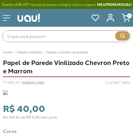
Ganhe 10% OFF na sua primeira compra com o cupom:
MEUPRIMEIROUAU
0
O que você procura?
Papéis e Painéis
Papéis e painéis de parede
Papel de Parede Vinilizado Chevron Preto
e Marrom
Criado por 
bobinex Uau!
Cód Ref.
:
7402
R$
40
,
00
Em até
6
x de
R$
6
,
66
sem juros
Cores