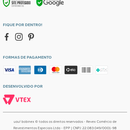
Trocas e Devoluções
Política de Privacidade
Formas de Pagamento
FIQUE POR DENTRO!
Entrega
Central de Atendimento
FORMAS DE PAGAMENTO
DESENVOLVIDO POR
uau! bobinex © todos os direitos reservados - Revex Comércio de
Revestimentos Especiais Ltda - EPP | CNPJ: 22.083.049/0001-98