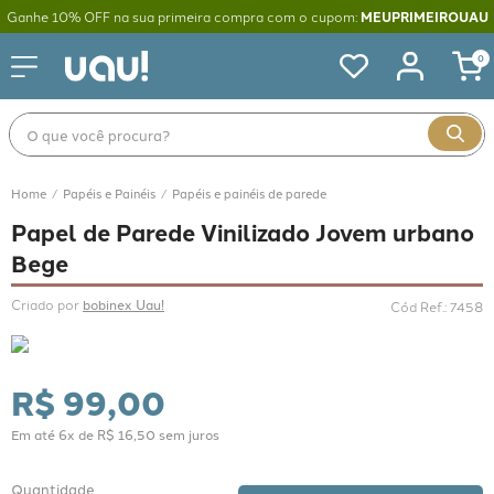
Ganhe 10% OFF na sua primeira compra com o cupom:
MEUPRIMEIROUAU
0
O que você procura?
Papéis e Painéis
Papéis e painéis de parede
Papel de Parede Vinilizado Jovem urbano
Bege
Criado por 
bobinex Uau!
Cód Ref.
:
7458
R$
99
,
00
Em até
6
x de
R$
16
,
50
sem juros
Quantidade