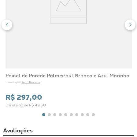
Painel de Parede Palmeiras I Branco e Azul Marinho
Ayla Roveda
Criado por 
R$
297
,
00
Em até
6
x de
R$
49
,
50
Avaliações